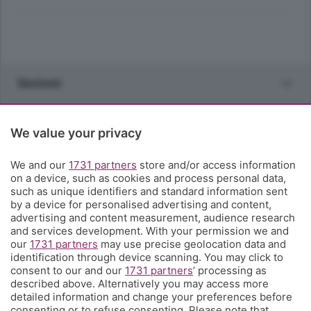
Sezioni
Rubriche
We value your privacy
Territorio
We and our
1731 partners
store and/or access information
on a device, such as cookies and process personal data,
such as unique identifiers and standard information sent
Servizi
by a device for personalised advertising and content,
advertising and content measurement, audience research
and services development. With your permission we and
Chi Siamo
our
1731 partners
may use precise geolocation data and
identification through device scanning. You may click to
consent to our and our
1731 partners
’ processing as
Community
described above. Alternatively you may access more
detailed information and change your preferences before
consenting or to refuse consenting. Please note that