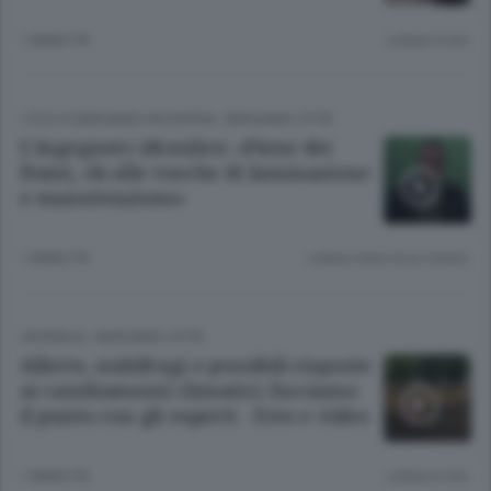
1 ANNO FA
Lettura 5 min.
L'ECO DI BERGAMO INCONTRA
/
BERGAMO CITTÀ
L’ingegnere idraulico: «Piene dei
fiumi, ok alle vasche di laminazione
e manutenzione»
1 ANNO FA
Lettura meno di un minuto.
CRONACA
/
BERGAMO CITTÀ
Allerte, nubifragi e possibili risposte
ai cambiamenti climatici: facciamo
il punto con gli esperti - Foto e video
1 ANNO FA
Lettura 6 min.