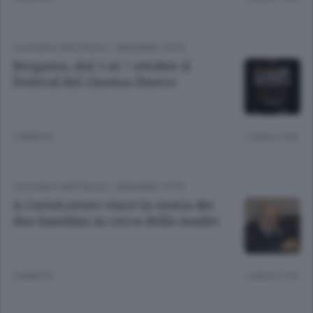
CULTURA E SPETTACOLI
/
BERGAMO CITTÀ
Bergamo, dal 5 al 7 ottobre il
Festival del Cinema Nuovo
3 ANNI FA
Lettura 2 min.
CULTURA E SPETTACOLI
/
BERGAMO CITTÀ
A CortoLovere vince la storia dei
due bambini in cerca della madre
3 ANNI FA
Lettura 2 min.