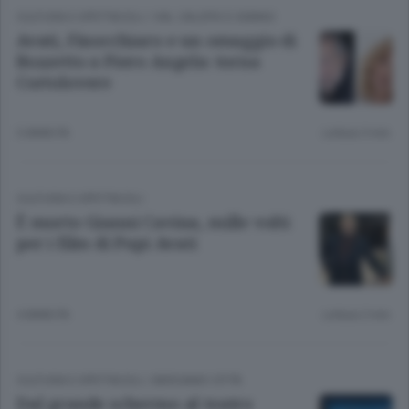
CULTURA E SPETTACOLI
/
VAL CALEPIO E SEBINO
Avati, Finocchiaro e un omaggio di
Bozzetto a Piero Angela: torna
Cortolovere
3 ANNI FA
Lettura 3 min.
CULTURA E SPETTACOLI
È morto Gianni Cavina, mille volti
per i film di Pupi Avati
4 ANNI FA
Lettura 2 min.
CULTURA E SPETTACOLI
/
BERGAMO CITTÀ
Dal grande schermo al teatro