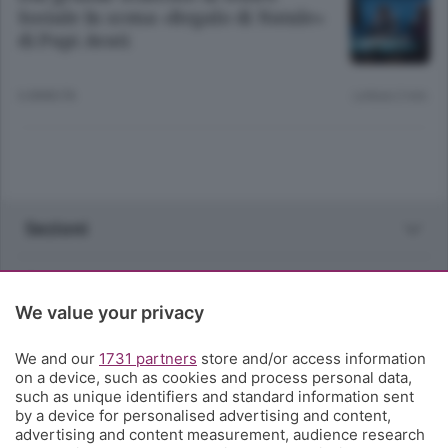
Sociale In scena «Regalo di Natale»
di Pupi Avati
6 ANNI FA
Lettura 2 min.
Sezioni
Rubriche
We value your privacy
Territorio
We and our
1731 partners
store and/or access information
on a device, such as cookies and process personal data,
Servizi
such as unique identifiers and standard information sent
by a device for personalised advertising and content,
advertising and content measurement, audience research