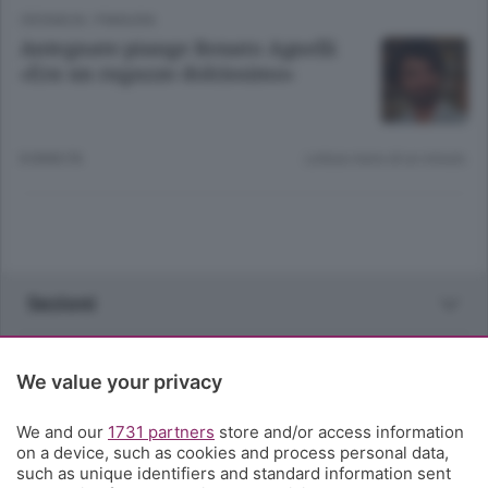
CRONACA
/
PIANURA
Antegnate piange Renato Agnelli
«Era un ragazzo dolcissimo»
8 ANNI FA
Lettura meno di un minuto.
Sezioni
Rubriche
We value your privacy
Territorio
We and our
1731 partners
store and/or access information
on a device, such as cookies and process personal data,
such as unique identifiers and standard information sent
Servizi