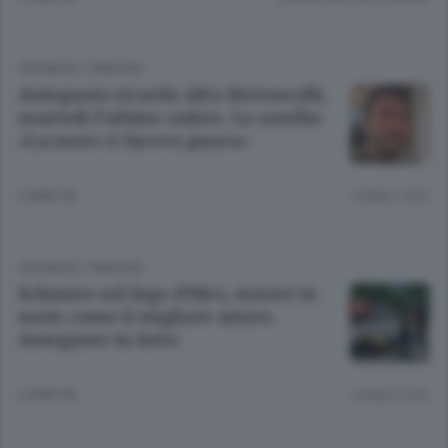
CRONACA
/
PIANURA
Antegnate ricorda Afro Bertoncelli,
martedì l’ultimo saluto. La sorella:
«La moto ci faceva paura»
2 ANNI FA
Lettura 1 min.
CRONACA
/
PIANURA
Schianto sul lago d’Idro, muore in
moto come il migliore amico.
Antegnate in lutto
2 ANNI FA
Lettura 2 min.