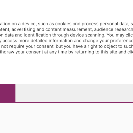
Redazione
Editore
Contatti
tion on a device, such as cookies and process personal data, s
Collabora con noi
ontent, advertising and content measurement, audience researc
 data and identification through device scanning. You may clic
Privacy e Policy
y access more detailed information and change your preference
ot require your consent, but you have a right to object to such
hdraw your consent at any time by returning to this site and cl
e Papa Giovanni XXIII, 118 24121 Bergamo - E' vietata la
pitale sociale Euro 10.000.000 i.v.