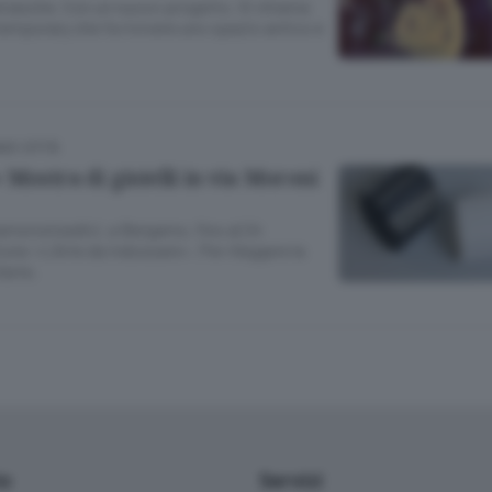
amasche. Con un nuovo progetto. Si chiama
emporary che fa rivivere uno spazio antico e
MO CITTÀ
 Mostra di gioielli in via Moroni
iamoronisedici, a Bergamo, fino al 24
ione «L’Arte da indossare». Per rileggere la
’arte.
io
Servizi