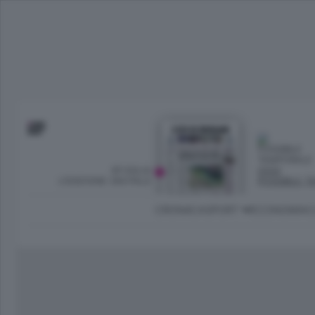
SFOGLIA
OGGI
L’EDIZIONE DIGITALE
POSSIBILE 
CRONACA
SPORT
ECONOMIA
C
Ambiente e Energia
Bergamo Città
Classifica UEFA C
Ami
Eppen
League
La rivista online dedicata al
Bergamo Senza Confini
Val Brembana
Il 
al tempo libero di Bergamo 
Classifiche