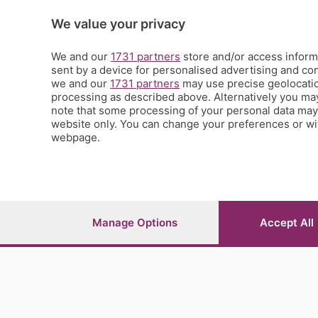
La Buona Domenica
La salute
We value your privacy
Le tue foto
Moda e tendenze
We and our
1731 partners
store and/or access informa
Orobie
sent by a device for personalised advertising and c
we and our
1731 partners
may use precise geolocation
La domenica del villaggio
processing as described above. Alternatively you ma
Ricette (quasi) perfette
note that some processing of your personal data may n
Scienza e Tecnologia
website only. You can change your preferences or wit
Tic Tac
webpage.
Volontariato
StoryLab
Il punto
L'EcoCafè
Editoriali
Manage Options
Accept All
© COPYRIGHT 2026 - S.E.S.A.A.B. S.p.a. con sede in Vial
riproduzione anche parziale
Iscritta al Registro Imprese di Bergamo al n.243762 | Ca