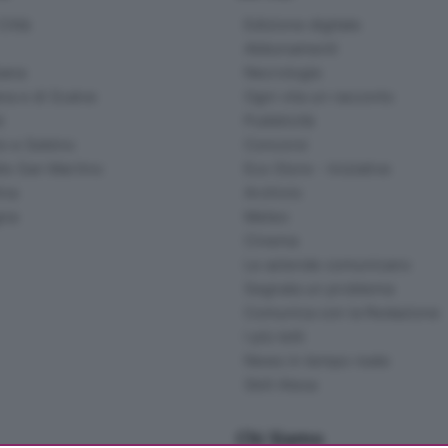
ittà
Edizione digitale
Abbonamenti
ana
Necrologie
na e di Scalve
Ogni vita un racconto
d
Pubblicità
o e Sebino
Concorsi
lle San Martino
Eco Store - Iniziative
ina
Archivio
gna
Meteo
Cinema
Le aziende comunicano
Segnala un problema
Comunica con la Redazione
I più letti
News in tempo reale
Skill Alexa
Chi Siamo