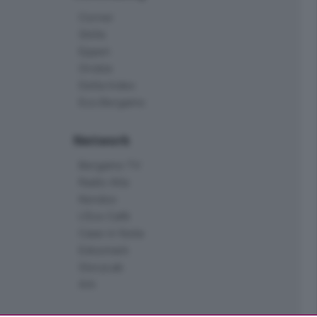
Corner
Skille
Eppen
Orobie
Delta Index
Eco.Bergamo
Network
Bergamo TV
Radio Alta
Kendoo
L'Eco Cafè
Case in festa
Edoomark
StoryLab
Ark