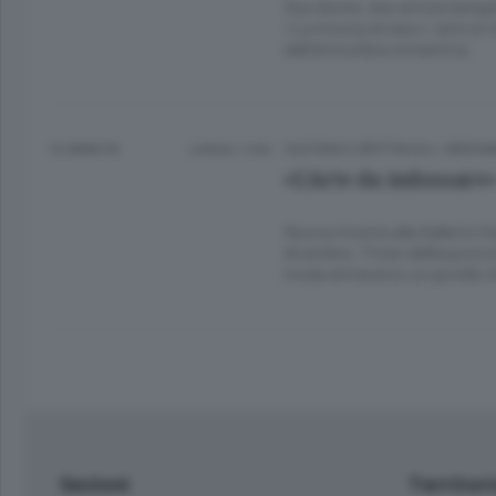
Due donne, due artiste berg
«La mosca al naso» ed è un t
dall’atmosfera romantica.
12 ANNI FA
Lettura 1 min.
CULTURA E SPETTACOLI
/
BERGA
«L’Arte da indossare»
Nuova mostra alla Galleria V
dicembre. Titolo dell’esposiz
moda attraverso un gioiello d
Sezioni
Territor