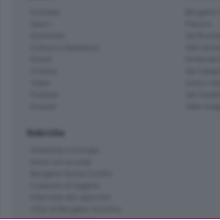
Cronaca
Bergamo C
Sport
Pianura
Economia
Val Bremb
Cultura e Spettacoli
Valli Seria
Eventi
Hinterlan
Cinema
Val Calepi
Video
Isola e Va
Podcast
Val Cavall
Dossier
Valle Ima
Rubriche
Ambiente e Energia
Amici con la coda
Bergamo Senza Confini
Il piacere di leggere
Interviste allo specchio
L'Eco di Bergamo Incontra