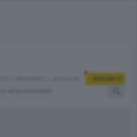
CITÀ
ABBONAMENTI
NECROLOGIE
BERGAMO TV
IZI
PODCAST
DOSSIER