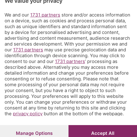
We value your privacy
Territorio
We and our
1731 partners
store and/or access information
on a device, such as cookies and process personal data,
Servizi
such as unique identifiers and standard information sent
by a device for personalised advertising and content,
advertising and content measurement, audience research
Chi Siamo
and services development. With your permission we and
our
1731 partners
may use precise geolocation data and
identification through device scanning. You may click to
Community
consent to our and our
1731 partners
’ processing as
described above. Alternatively you may access more
detailed information and change your preferences before
Network
consenting or to refuse consenting. Please note that
some processing of your personal data may not require
your consent, but you have a right to object to such
processing. Your preferences will apply to this website
only. You can change your preferences or withdraw your
consent at any time by returning to this site and clicking
the
privacy policy
button at the bottom of the webpage.
© COPYRIGHT 2026 - S.E.S.A.A.B. S.p.a. con sede in Viale
Papa Giovanni XXIII, 118 24121 Bergamo - E' vietata la
riproduzione anche parziale
Iscritta al Registro Imprese di Bergamo al n.243762 |
Manage Options
Accept All