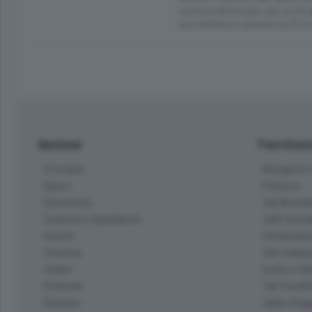
tornata elettorale, per cui le
accreditata è domenica 10 e l
Sezioni
Territor
Cronaca
Bergamo C
Sport
Pianura
Economia
Val Bremb
Cultura e Spettacoli
Valli Seria
Eventi
Hinterlan
Cinema
Val Calepi
Video
Isola e Va
Podcast
Val Cavall
Dossier
Valle Ima