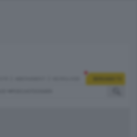
CITÀ
ABBONAMENTI
NECROLOGIE
BERGAMO TV
IZI
PODCAST
DOSSIER