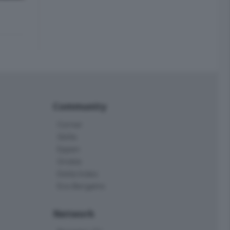
Community
Corner
Skille
Eppen
Orobie
Delta Index
Eco.Bergamo
Network