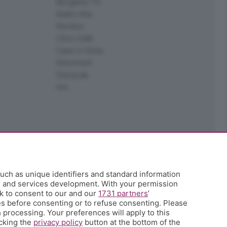
Bergamo TV
Radio Alta
Kendoo
L'Eco Cafè
Case in festa
Edoomark
StoryLab
Ark
uch as unique identifiers and standard information
h and services development. With your permission
k to consent to our and our
1731 partners
’
s before consenting or to refuse consenting. Please
 processing. Your preferences will apply to this
icking the
privacy policy
button at the bottom of the