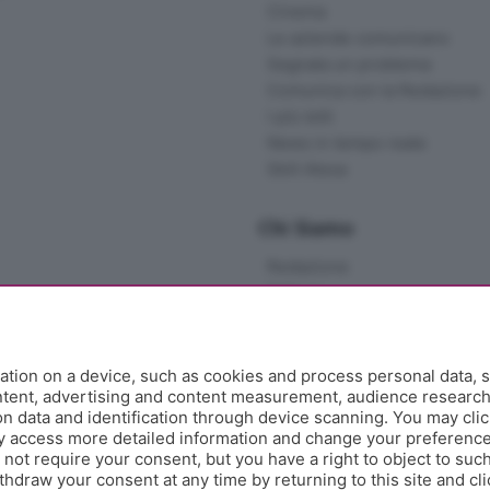
Cinema
Le aziende comunicano
Segnala un problema
Comunica con la Redazione
I più letti
News in tempo reale
Skill Alexa
Chi Siamo
Redazione
Editore
Contatti
Collabora con noi
Privacy e Policy
tion on a device, such as cookies and process personal data, s
ontent, advertising and content measurement, audience researc
 data and identification through device scanning. You may clic
y access more detailed information and change your preference
ot require your consent, but you have a right to object to such
hdraw your consent at any time by returning to this site and cl