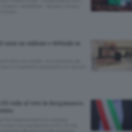
punto Roberto Pella – vicepresidente Anci,
sindaco» nel Biellese – dal palco romano
li Comuni.
 20 anni un milione e 600mila in
si 6 milioni di cittadini. Un incremento del
 tasso è in aumento soprattutto tra i giovani
 193 mila al voto in Bergamasca.
ndato
 per l’introduzione del terzo mandato
i Comuni con popolazione sotto i 15 mila
he andranno alle elezioni nella prossima