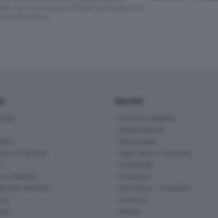
 date non sono ancora ufficiali ma l’ipotesi più
unedì 11 ottobre.
io
Servizi
ittà
Edizione digitale
Abbonamenti
ana
Necrologie
na e di Scalve
Ogni vita un racconto
d
Pubblicità
o e Sebino
Concorsi
lle San Martino
Eco Store - Iniziative
ina
Archivio
gna
Meteo