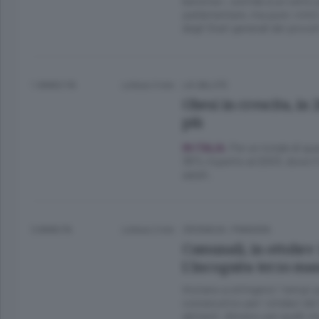
benzina», sorride a un certo 
parlamentare, ma pure «mini-
degli Stati generali dei picco
1 ANNO FA
Lettura 3 min.
LA SALUTE
Obesi in crescita, in
più
Per un totale di qua
IN ITALIA.
38% rispetto al 2003, dove il
adulti.
5 ANNI FA
Lettura 2 min.
CRONACA
/
PIANURA
Comunali, in ottobre
L’incognita terzo ma
Iniziano a stringersi i tempi
consecutivo per i sindaci de
abitanti. Almeno per quelli c