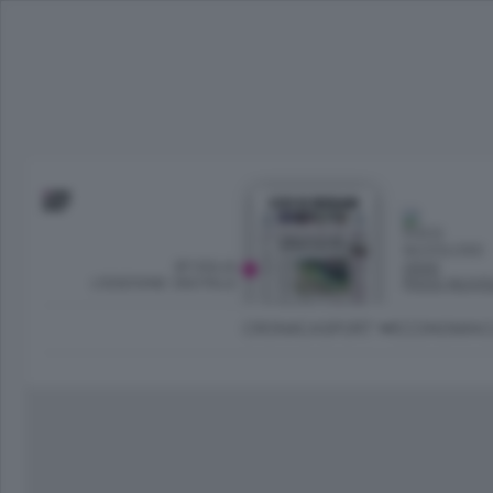
SFOGLIA
OGGI
L’EDIZIONE DIGITALE
POCO NUVO
CRONACA
SPORT
ECONOMIA
C
Ambiente e Energia
Bergamo Città
Classifica UEFA C
Ami
Eppen
League
La rivista online dedicata al
Bergamo Senza Confini
Val Brembana
Il 
al tempo libero di Bergamo 
Classifiche