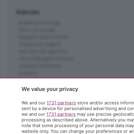
Rubriche
Ambiente e Energia
Amici con la coda
Bergamo Senza Confini
Il piacere di leggere
Interviste allo specchio
L'Eco di Bergamo Incontra
La Buona Domenica
La salute
Le tue foto
Moda e tendenze
We value your privacy
Orobie
La domenica del villaggio
We and our
1731 partners
store and/or access informa
sent by a device for personalised advertising and c
Ricette (quasi) perfette
we and our
1731 partners
may use precise geolocation
Scienza e Tecnologia
processing as described above. Alternatively you ma
Tic Tac
note that some processing of your personal data may n
Volontariato
website only. You can change your preferences or wit