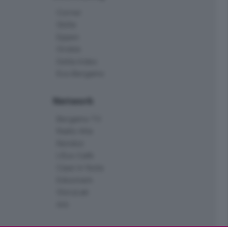
Corner
Skille
Eppen
Orobie
Delta Index
Eco.Bergamo
Network
Bergamo TV
Radio Alta
Kendoo
L'Eco Cafè
Case in festa
Edoomark
StoryLab
Ark