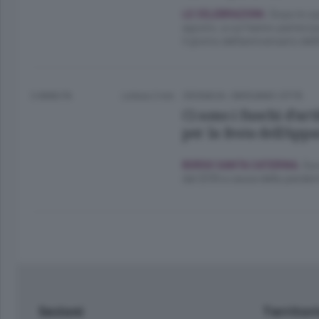
Dopo lo sp
LE CELEBRAZIONI.
agosto, a cui hanno partecip
il giorno dell’anniversario de
3 ANNI FA
Lettura 2 min.
CRONACA
/
BERGAMO CITTÀ
Ci sono i fuochi d’arti
per la festa dell’Appa
Suc
BORGO SANTA CATERINA.
dal 2019 a causa della pandem
Sezioni
Territor