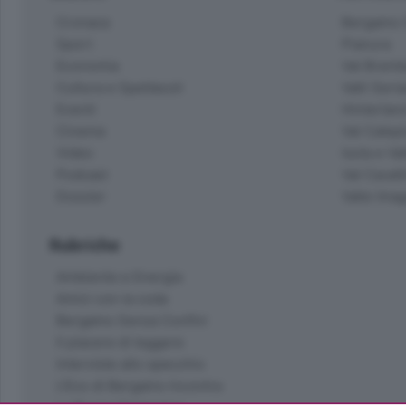
Cronaca
Bergamo C
Sport
Pianura
Economia
Val Bremb
Cultura e Spettacoli
Valli Seria
Eventi
Hinterlan
Cinema
Val Calepi
Video
Isola e Va
Podcast
Val Cavall
Dossier
Valle Ima
Rubriche
Ambiente e Energia
Amici con la coda
Bergamo Senza Confini
Il piacere di leggere
Interviste allo specchio
L'Eco di Bergamo Incontra