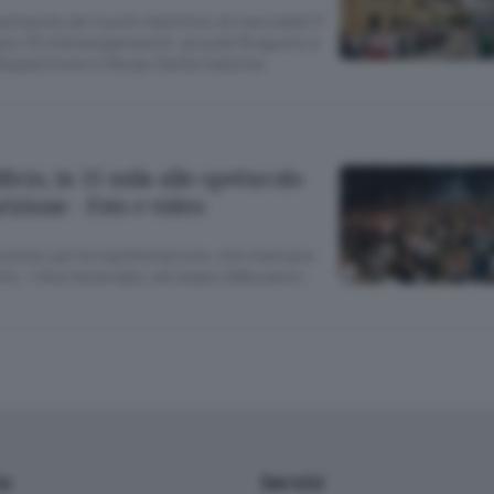
ettacolo dei fuochi d’artificio di mercoledì 17
ato 15 mila bergamaschi, giovedì 18 agosto è
ll’Apparizione in Borgo Santa Caterina.
ficio, in 15 mila allo spettacolo
rizione - Foto e video
cesso per la manifestazione, che mancava
ia. «Una meraviglia, nel segno della pace».
io
Servizi