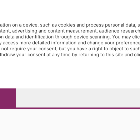
Redazione
Editore
Contatti
tion on a device, such as cookies and process personal data, s
Collabora con noi
ontent, advertising and content measurement, audience researc
 data and identification through device scanning. You may clic
Privacy e Policy
y access more detailed information and change your preference
ot require your consent, but you have a right to object to such
hdraw your consent at any time by returning to this site and cl
e Papa Giovanni XXIII, 118 24121 Bergamo - E' vietata la
pitale sociale Euro 10.000.000 i.v.