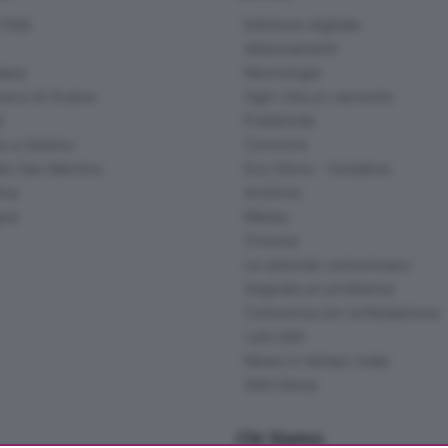
ittà
Edizione digitale
Abbonamenti
ana
Necrologie
na e di Scalve
Ogni vita un racconto
d
Pubblicità
o e Sebino
Concorsi
lle San Martino
Eco Store - Iniziative
ina
Archivio
gna
Meteo
Cinema
Le aziende comunicano
Segnala un problema
Comunica con la Redazione
I più letti
News in tempo reale
Skill Alexa
Chi Siamo