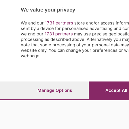
La Buona Domenica
La salute
We value your privacy
Le tue foto
Moda e tendenze
We and our
1731 partners
store and/or access informa
Orobie
sent by a device for personalised advertising and c
we and our
1731 partners
may use precise geolocation
La domenica del villaggio
processing as described above. Alternatively you ma
Ricette (quasi) perfette
note that some processing of your personal data may n
Scienza e Tecnologia
website only. You can change your preferences or wit
Tic Tac
webpage.
Volontariato
StoryLab
Il punto
L'EcoCafè
Editoriali
Manage Options
Accept All
© COPYRIGHT 2026 - S.E.S.A.A.B. S.p.a. con sede in Vial
riproduzione anche parziale
Iscritta al Registro Imprese di Bergamo al n.243762 | Ca