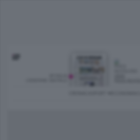
SFOGLIA
OGGI
L’EDIZIONE DIGITALE
POCO NUVO
CRONACA
SPORT
ECONOMIA
C
Ambiente e Energia
Bergamo Città
Classifica UEFA C
Ami
Eppen
League
La rivista online dedicata al
Bergamo Senza Confini
Val Brembana
Il 
al tempo libero di Bergamo 
Classifiche