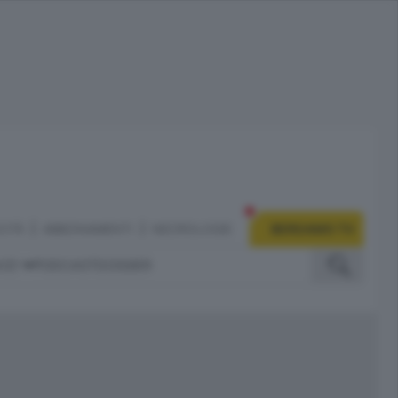
CITÀ
ABBONAMENTI
NECROLOGIE
BERGAMO TV
IZI
PODCAST
DOSSIER