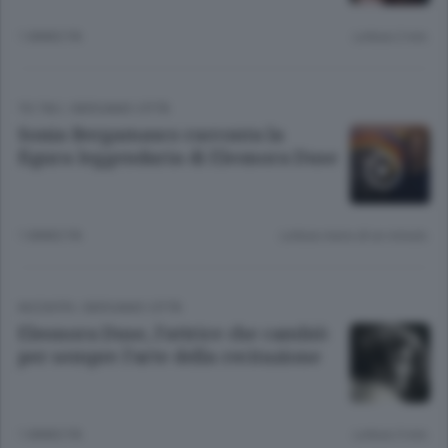
1 ANNO FA
Lettura 2 min.
TIC TAC
/
BERGAMO CITTÀ
Sonia Bergamasco racconta la
figura leggendaria di Eleonora Duse
1 ANNO FA
Lettura meno di un minuto.
INCONTRI
/
BERGAMO CITTÀ
Eleonora Duse, l’attrice che cambiò
per sempre l’arte della recitazione
1 ANNO FA
Lettura 5 min.