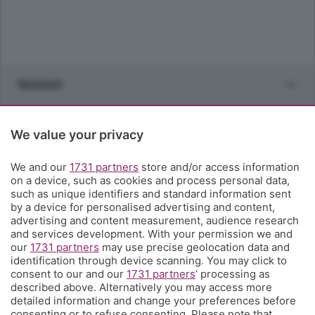
Sezioni
Rubriche
We value your privacy
Territorio
We and our
1731 partners
store and/or access information
on a device, such as cookies and process personal data,
such as unique identifiers and standard information sent
Servizi
by a device for personalised advertising and content,
advertising and content measurement, audience research
and services development. With your permission we and
Chi Siamo
our
1731 partners
may use precise geolocation data and
identification through device scanning. You may click to
consent to our and our
1731 partners
’ processing as
Community
described above. Alternatively you may access more
detailed information and change your preferences before
consenting or to refuse consenting. Please note that