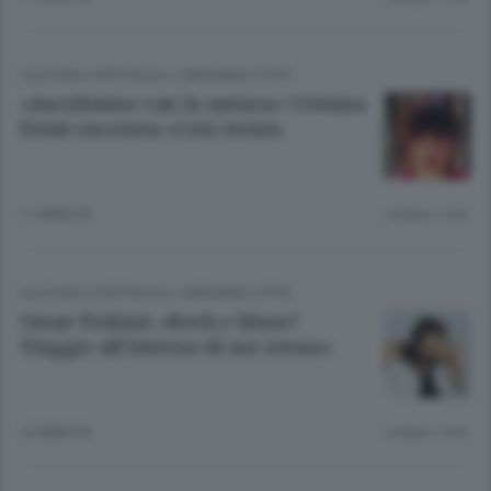
CULTURA E SPETTACOLI
/
BERGAMO CITTÀ
«Ascoltiamo con la natura» Cristina
Donà racconta «Così vicini»
11 ANNI FA
Lettura 1 min.
CULTURA E SPETTACOLI
/
BERGAMO CITTÀ
Omar Pedrini: «Rock e blues?
Viaggio all’interno di me stesso»
12 ANNI FA
Lettura 1 min.