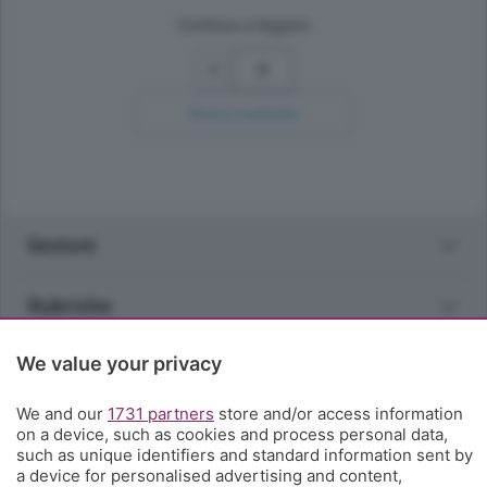
Continua a leggere
5
Ricerca avanzata
Sezioni
Rubriche
We value your privacy
Territorio
We and our
1731 partners
store and/or access information
Servizi
on a device, such as cookies and process personal data,
such as unique identifiers and standard information sent by
a device for personalised advertising and content,