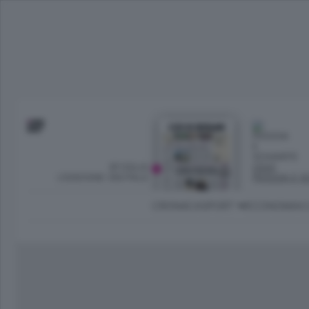
SFOGLIA
OGGI
L’EDIZIONE DIGITALE
PIOGGIA E S
CRONACA
SPORT
ECONOMIA
C
Ambiente e Energia
Bergamo Città
Classifica UEFA C
Ami
Eppen
League
La rivista online dedicata al
Bergamo Senza Confini
Val Brembana
Il 
al tempo libero di Bergamo 
Classifiche