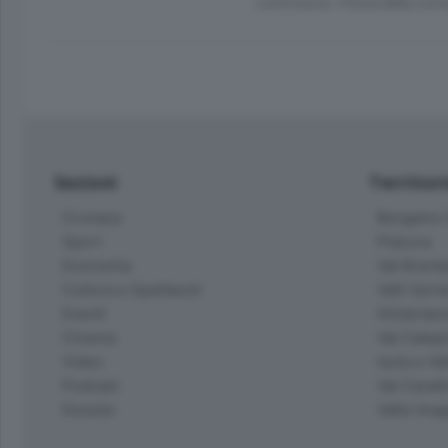
continua la «Festa della co
Sezioni
Territor
Cronaca
Bergamo C
Sport
Pianura
Economia
Val Bremb
Cultura e Spettacoli
Valli Seria
Eventi
Hinterlan
Cinema
Val Calepi
Video
Isola e Va
Podcast
Val Cavall
Dossier
Valle Ima