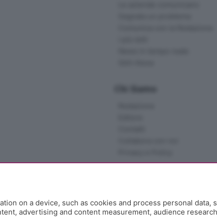
Le aziende comunicano
Segnala un problema
Comunica con la Redazione
I più letti
News in tempo reale
Skill Alexa
Chi Siamo
Redazione
Editore
Contatti
Collabora con noi
Privacy e Policy
tion on a device, such as cookies and process personal data, s
ontent, advertising and content measurement, audience researc