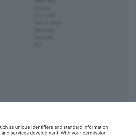
Radio Alta
Kendoo
L'Eco Cafè
Case in festa
Edoomark
StoryLab
Ark
uch as unique identifiers and standard information
h and services development. With your permission