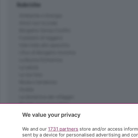
Rubriche
Ambiente e Energia
Amici con la coda
Bergamo Senza Confini
Il piacere di leggere
Interviste allo specchio
L'Eco di Bergamo Incontra
La Buona Domenica
La salute
Le tue foto
Moda e tendenze
Orobie
La domenica del villaggio
Ricette (quasi) perfette
Scienza e Tecnologia
We value your privacy
Tic Tac
Volontariato
We and our
1731 partners
store and/or access informa
StoryLab
sent by a device for personalised advertising and c