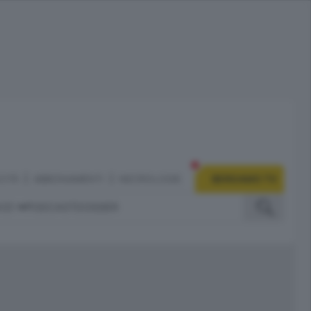
CITÀ
ABBONAMENTI
NECROLOGIE
BERGAMO TV
IZI
PODCAST
DOSSIER