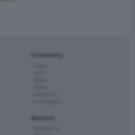
Community
Corner
Skille
Eppen
Orobie
Delta Index
Eco.Bergamo
Network
Bergamo TV