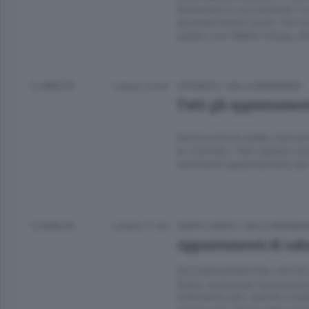
Gavazzeni in via Cattaneo 1 a
ad esaurimento posti. Per sco
parlato con Walter Crippa, di
12 ANNI FA
Lettura 10 min.
CRONACA
/
VALLE BREMBANA
Tutti gli appuntamen
Notte sotto le stelle, mercat
la «Corrida». Non sapete cos
tantissimi appuntamenti per vi
12 ANNI FA
Lettura 11 min.
TEMPO LIBERO
/
VALLE BREMBA
Appuntamenti di sab
CELEBRAZIONI FIGLI IN CIELO 
Grata, messa per l’associa
COMUNITÀ DEL SACRO CUORE Al