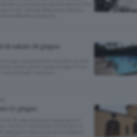
 Seriate con formula ad ingresso gratuito fino
prire tutti i dettagli della serata abbiamo
rettore della Mozzorchestra.
ti di sabato 28 giugno
ini e sagre, appuntamenti musicali e c’è pure
a fare questo ultimo sabato di luglio? Ecco
vere al meglio il territorio.
NA
ato 21 giugno
Ore 18, nella chiesa del monastero di S.
zione. FESTE E TRADIZIONI FESTA DELLA
l’oratorio Sacro Cuore di via Caldara 9,