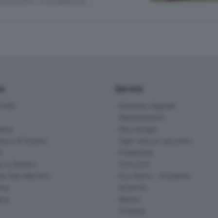
munità 2014», in programma …
io
Servizi
ittà
Edizione digitale
Abbonamenti
ana
Necrologie
na e di Scalve
Ogni vita un racconto
d
Pubblicità
o e Sebino
Concorsi
lle San Martino
Eco Store - Iniziative
ina
Archivio
gna
Meteo
Cinema