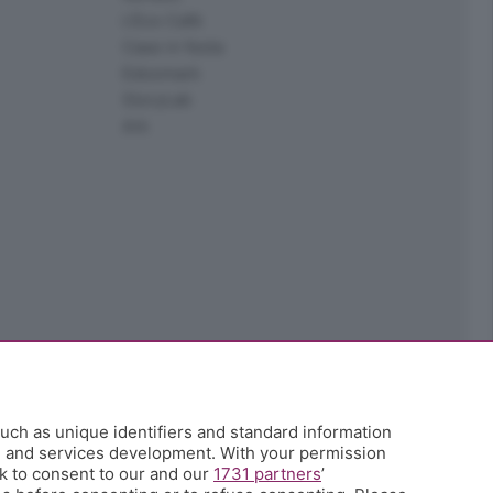
L'Eco Cafè
Case in festa
Edoomark
StoryLab
Ark
uch as unique identifiers and standard information
h and services development. With your permission
k to consent to our and our
1731 partners
’