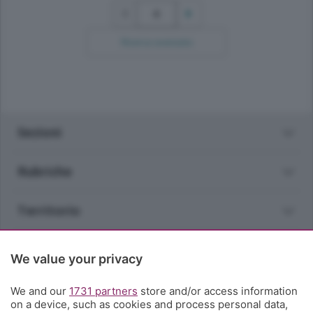
4
Ricerca avanzata
Sezioni
Rubriche
Territorio
Servizi
We value your privacy
Chi Siamo
We and our
1731 partners
store and/or access information
on a device, such as cookies and process personal data,