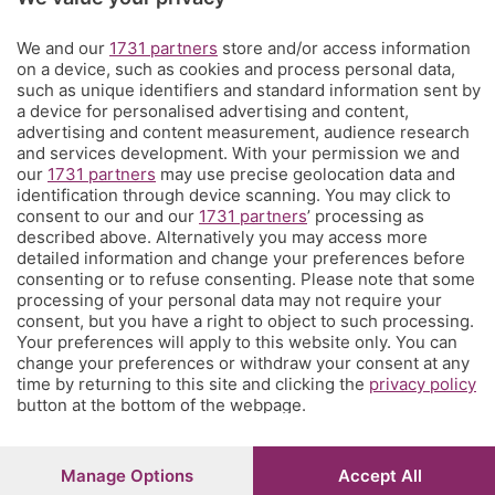
Chi Siamo
We and our
1731 partners
store and/or access information
on a device, such as cookies and process personal data,
Community
such as unique identifiers and standard information sent by
a device for personalised advertising and content,
advertising and content measurement, audience research
Network
and services development. With your permission we and
our
1731 partners
may use precise geolocation data and
identification through device scanning. You may click to
consent to our and our
1731 partners
’ processing as
described above. Alternatively you may access more
detailed information and change your preferences before
consenting or to refuse consenting. Please note that some
© COPYRIGHT 2026 - S.E.S.A.A.B. S.p.a. con sede in Viale
processing of your personal data may not require your
Papa Giovanni XXIII, 118 24121 Bergamo - E' vietata la
consent, but you have a right to object to such processing.
riproduzione anche parziale
Your preferences will apply to this website only. You can
Iscritta al Registro Imprese di Bergamo al n.243762 |
change your preferences or withdraw your consent at any
Capitale sociale Euro 10.000.000 i.v.
time by returning to this site and clicking the
privacy policy
button at the bottom of the webpage.
Manage Options
Accept All