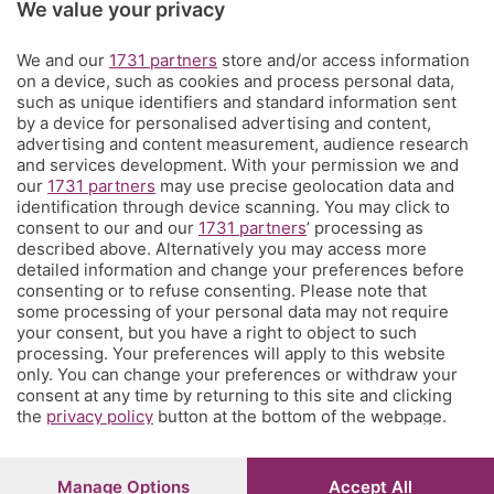
Rubriche
We value your privacy
We and our
1731 partners
store and/or access information
Territorio
on a device, such as cookies and process personal data,
such as unique identifiers and standard information sent
by a device for personalised advertising and content,
Servizi
advertising and content measurement, audience research
and services development. With your permission we and
our
1731 partners
may use precise geolocation data and
Chi Siamo
identification through device scanning. You may click to
consent to our and our
1731 partners
’ processing as
described above. Alternatively you may access more
Community
detailed information and change your preferences before
consenting or to refuse consenting. Please note that
some processing of your personal data may not require
Network
your consent, but you have a right to object to such
processing. Your preferences will apply to this website
only. You can change your preferences or withdraw your
consent at any time by returning to this site and clicking
the
privacy policy
button at the bottom of the webpage.
© COPYRIGHT 2026 - S.E.S.A.A.B. S.p.a. con sede in Viale
Papa Giovanni XXIII, 118 24121 Bergamo - E' vietata la
Manage Options
Accept All