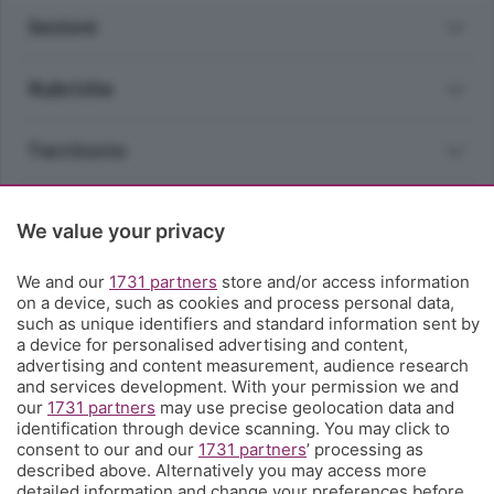
Sezioni
Rubriche
Territorio
Servizi
We value your privacy
Chi Siamo
We and our
1731 partners
store and/or access information
on a device, such as cookies and process personal data,
such as unique identifiers and standard information sent by
Community
a device for personalised advertising and content,
advertising and content measurement, audience research
and services development. With your permission we and
Network
our
1731 partners
may use precise geolocation data and
identification through device scanning. You may click to
consent to our and our
1731 partners
’ processing as
described above. Alternatively you may access more
detailed information and change your preferences before