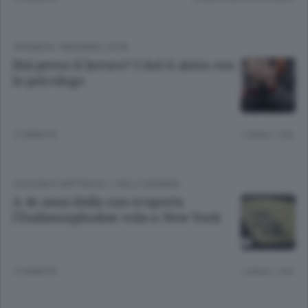
CRONACA
/
BERGAMO CITTÀ
Hai perso il lavoro? L’Asl ti aiuta con
lo psicologo
12 ANNI FA
Lettura 1 min.
CULTURA E SPETTACOLI
/
VALLE SERIANA
A 4o anni dalla sua scoperta
l’Eudimorphodon vola a New York
12 ANNI FA
Lettura 1 min.