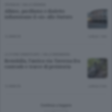
CRONACA
/
VALLE SERIANA
Albino, pacifismo e dialetto
infiammano il «sì» allo Statuto
12 ANNI FA
Lettura 1 min.
LE STORIE DIMENTICATE
/
VALLE BREMBANA
Brembilla, l’antica via Taverna fra
contrade e tracce di preistoria
12 ANNI FA
Lettura 3 min.
Continua a leggere