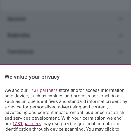
Sezioni
Rubriche
Territorio
Servizi
We value your privacy
Chi Siamo
We and our
1731 partners
store and/or access information
on a device, such as cookies and process personal data,
Community
such as unique identifiers and standard information sent by
a device for personalised advertising and content,
advertising and content measurement, audience research
Network
and services development. With your permission we and
our
1731 partners
may use precise geolocation data and
identification through device scanning. You may click to