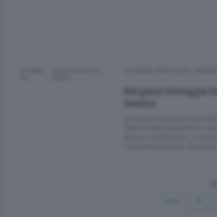
.
12 ANNI
Lettura meno di un
CULTURA E SPETTACOLI
/
BERGA
FA
minuto.
Bergamo festeggia Don
musica
Come da tradizione consolida
Musica Festival rendono oma
del suo compleanno. La mara
novembre al teatro Donizetti
Co
Inizio