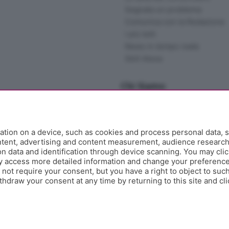
Segnala un problema
Comunica con la Redazione
I più letti
News in tempo reale
Skill Alexa
Chi Siamo
Redazione
Editore
Contatti
tion on a device, such as cookies and process personal data, s
Collabora con noi
ontent, advertising and content measurement, audience researc
 data and identification through device scanning. You may clic
Privacy e Policy
y access more detailed information and change your preference
ot require your consent, but you have a right to object to such
hdraw your consent at any time by returning to this site and cl