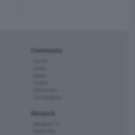
Community
Corner
Skille
Eppen
Orobie
Delta Index
Eco.Bergamo
Network
Bergamo TV
Radio Alta