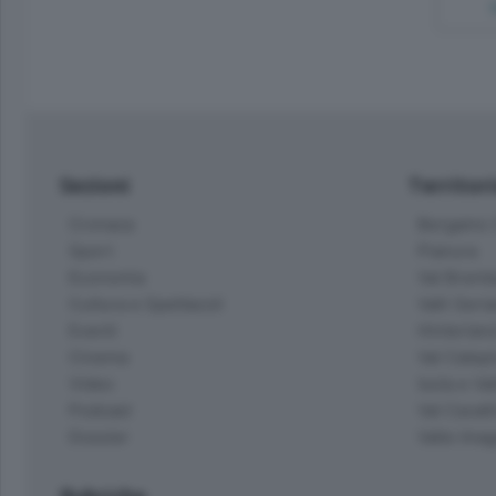
Sezioni
Territor
Cronaca
Bergamo C
Sport
Pianura
Economia
Val Bremb
Cultura e Spettacoli
Valli Seria
Eventi
Hinterlan
Cinema
Val Calepi
Video
Isola e Va
Podcast
Val Cavall
Dossier
Valle Ima