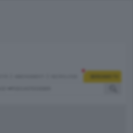
CITÀ
ABBONAMENTI
NECROLOGIE
BERGAMO TV
IZI
PODCAST
DOSSIER