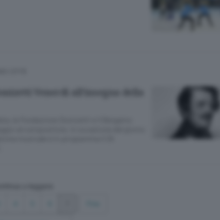
MO CITTÀ
izetti Venerdì all’insegna della
ta, la Fondazione Donizetti e il Bergamo
ggio al compositore, in occasione del giorno
tona musicale è in programma il 29
.
ntinua a leggere
3
4
5
6
7
Fine