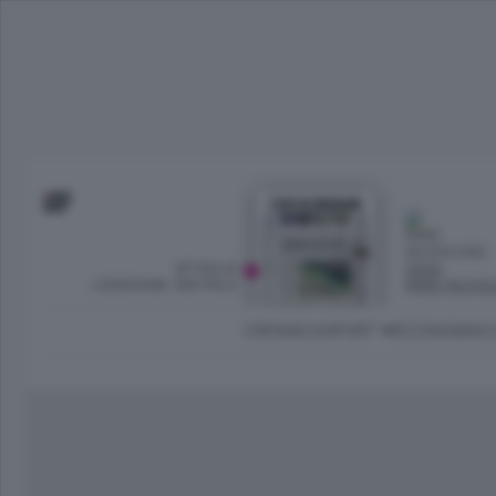
SFOGLIA
OGGI
L’EDIZIONE DIGITALE
PARZ NUVO
CRONACA
SPORT
ECONOMIA
C
Ambiente e Energia
Bergamo Città
Classifica UEFA C
Ami
Eppen
League
La rivista online dedicata al
Bergamo Senza Confini
Val Brembana
Il 
al tempo libero di Bergamo 
Classifiche