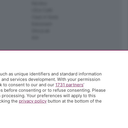
Kendoo
L'Eco Cafè
Case in festa
Edoomark
StoryLab
Ark
uch as unique identifiers and standard information
h and services development. With your permission
k to consent to our and our
1731 partners
’
s before consenting or to refuse consenting. Please
 processing. Your preferences will apply to this
icking the
privacy policy
button at the bottom of the