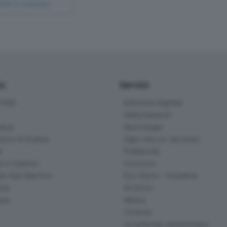
Ricerca avanzata
io
Servizi
ittà
Edizione digitale
Abbonamenti
ana
Necrologie
na e di Scalve
Ogni vita un racconto
d
Pubblicità
o e Sebino
Concorsi
lle San Martino
Eco Store - Iniziative
ina
Archivio
gna
Meteo
Cinema
Le aziende comunicano