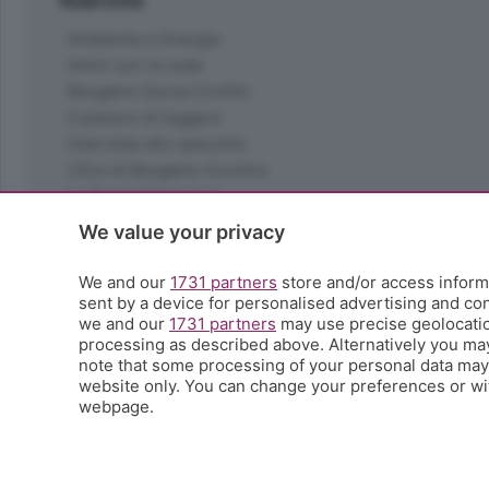
Rubriche
Ambiente e Energia
Amici con la coda
Bergamo Senza Confini
Il piacere di leggere
Interviste allo specchio
L'Eco di Bergamo Incontra
La Buona Domenica
La salute
We value your privacy
Le tue foto
Moda e tendenze
We and our
1731 partners
store and/or access informa
Orobie
sent by a device for personalised advertising and c
we and our
1731 partners
may use precise geolocation
La domenica del villaggio
processing as described above. Alternatively you ma
Ricette (quasi) perfette
note that some processing of your personal data may n
Scienza e Tecnologia
website only. You can change your preferences or wit
Tic Tac
webpage.
Volontariato
StoryLab
Il punto