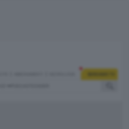
CITÀ
ABBONAMENTI
NECROLOGIE
BERGAMO TV
IZI
PODCAST
DOSSIER