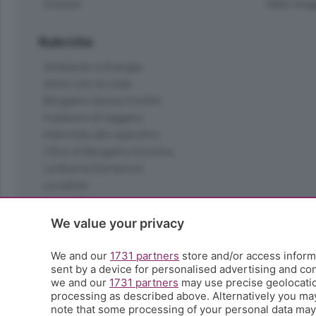
Dossier
Valle Ima
Rubriche
Ambiente e Energia
Amici con la coda
Bergamo Senza Confini
Il piacere di leggere
Interviste allo specchio
L'Eco di Bergamo Incontra
La Buona Domenica
La salute
Le tue foto
Moda e tendenze
We value your privacy
Orobie
La domenica del villaggio
We and our
1731 partners
store and/or access informa
sent by a device for personalised advertising and c
Ricette (quasi) perfette
we and our
1731 partners
may use precise geolocation
Scienza e Tecnologia
processing as described above. Alternatively you ma
Tic Tac
note that some processing of your personal data may n