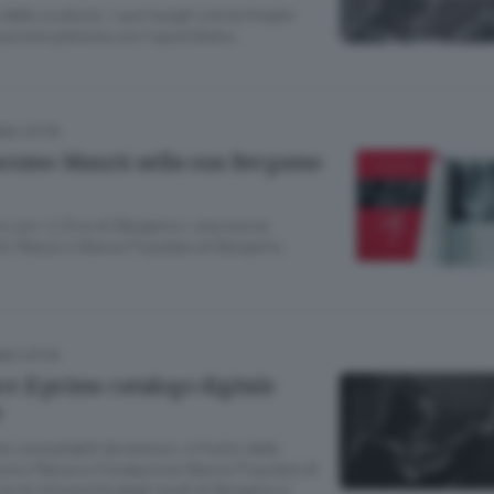
dello scultore, i suoi luoghi e le botteghe
uzione gratuita con il quotidiano.
MO CITTÀ
Giacomo Manzù nella sua Bergamo
o con «L’Eco di Bergamo» una nuova
oni Manzù e Banca Popolare di Bergamo.
MO CITTÀ
 il primo catalogo digitale
e
e consultabili da remoto, è frutto della
como Manzù e Fondazione Banca Popolare di
n le Università degli studi di Bergamo e