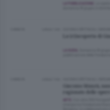
Le opere 
LA PUBBLICAZIONE.
domenica 18 giugno in distrib
3 ANNI FA
Lettura 1 min.
CULTURA E SPETTACOLI
/
BERGA
La (ri)scoperta di 
Domenica 18 giugn
LA GUIDA.
pubblicazione delle Fondazi
3 ANNI FA
Lettura 7 min.
CULTURA E SPETTACOLI
/
BERGA
Giacomo Manzù, nasce
ragionato delle oper
Con oltre 300 fotografi
ARTE.
sinergia tra Fondazione Gia
Bergamo, in collaborazione co