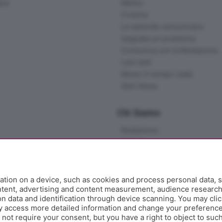
gna
Meteo
Cinema
Le aziende comunicano
Segnala un problema
Comunica con la Redazione
I più letti
News in tempo reale
Skill Alexa
Chi Siamo
Redazione
Editore
Contatti
Collabora con noi
Privacy e Policy
tion on a device, such as cookies and process personal data, s
ontent, advertising and content measurement, audience researc
 data and identification through device scanning. You may clic
y access more detailed information and change your preference
ot require your consent, but you have a right to object to such