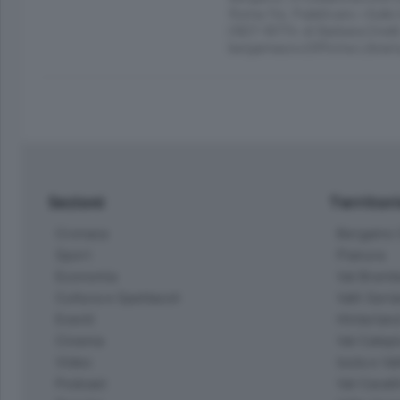
Roma Tre. Pubblicato «Sulle t
(1927-1977)» di Barbara Cinelli
bergamasco (Officina Libraria
Sezioni
Territor
Cronaca
Bergamo C
Sport
Pianura
Economia
Val Bremb
Cultura e Spettacoli
Valli Seria
Eventi
Hinterlan
Cinema
Val Calepi
Video
Isola e Va
Podcast
Val Cavall