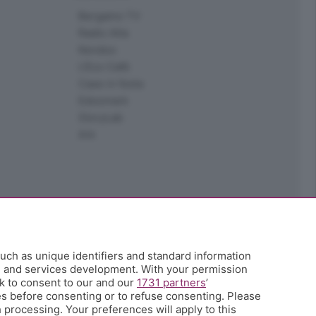
Bergamo TV
Radio Alta
Kendoo
L'Eco Cafè
Case in festa
Edoomark
StoryLab
Ark
uch as unique identifiers and standard information
h and services development. With your permission
k to consent to our and our
1731 partners
’
s before consenting or to refuse consenting. Please
 processing. Your preferences will apply to this