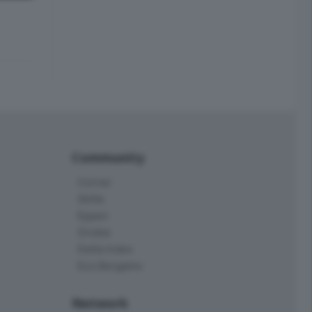
Community
Corner
Skille
Eppen
Orobie
Delta Index
Eco.Bergamo
Network