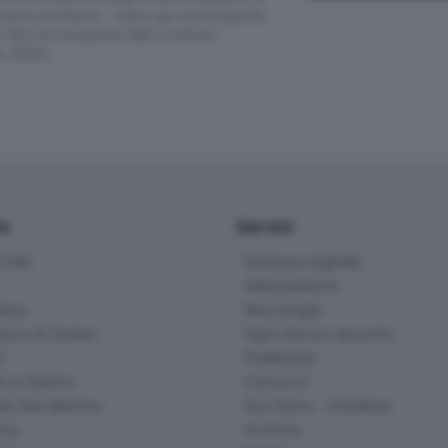
racce di Manzù – Indizi per una biografia
, libro di fotografie dello scultore
, 2022).
io
Servizi
ittà
Edizione digitale
Abbonamenti
ana
Necrologie
na e di Scalve
Ogni vita un racconto
d
Pubblicità
o e Sebino
Concorsi
lle San Martino
Eco Store - Iniziative
ina
Archivio