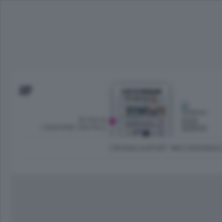
SFOGLIA
OGGI
L’EDIZIONE DIGITALE
SERENO
CRONACA
SPORT
ECONOMIA
C
Ambiente e Energia
Bergamo Città
Classifica UEFA C
Ami
Eppen
League
La rivista online dedicata al
Bergamo Senza Confini
Val Brembana
Il 
al tempo libero di Bergamo 
Classifiche