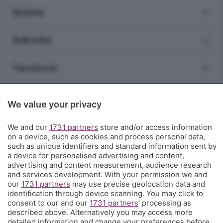
Sezioni
Rubriche
Territorio
Servizi
We value your privacy
Chi Siamo
We and our
1731 partners
store and/or access information
on a device, such as cookies and process personal data,
such as unique identifiers and standard information sent by
Community
a device for personalised advertising and content,
advertising and content measurement, audience research
and services development. With your permission we and
Network
our
1731 partners
may use precise geolocation data and
identification through device scanning. You may click to
consent to our and our
1731 partners
’ processing as
described above. Alternatively you may access more
detailed information and change your preferences before