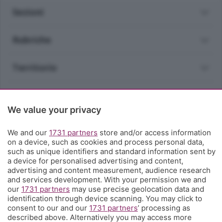
Sezioni
Rubriche
Territorio
Servizi
We value your privacy
Chi Siamo
We and our
1731 partners
store and/or access information
on a device, such as cookies and process personal data,
Community
such as unique identifiers and standard information sent by
a device for personalised advertising and content,
advertising and content measurement, audience research
Network
and services development. With your permission we and
our
1731 partners
may use precise geolocation data and
identification through device scanning. You may click to
consent to our and our
1731 partners
’ processing as
described above. Alternatively you may access more