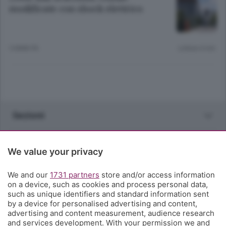
modificate con shock elettrico
5 ANNI FA
Lettura 4 min.
Sezioni
Rubriche
We value your privacy
Territorio
We and our
1731 partners
store and/or access information
on a device, such as cookies and process personal data,
such as unique identifiers and standard information sent
Servizi
by a device for personalised advertising and content,
advertising and content measurement, audience research
and services development. With your permission we and