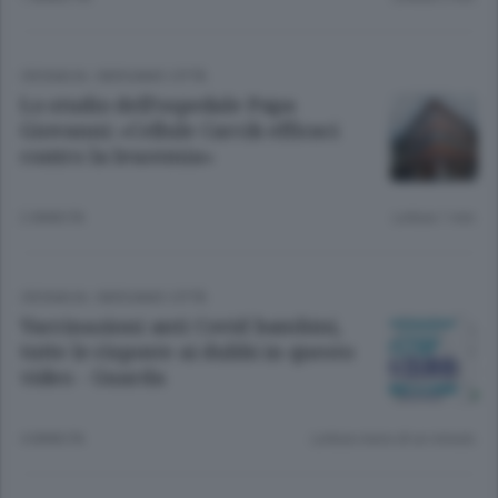
CRONACA
/
BERGAMO CITTÀ
Lo studio dell’ospedale Papa
Giovanni: «Cellule Carcik efficaci
contro la leucemia»
2 ANNI FA
Lettura 1 min.
CRONACA
/
BERGAMO CITTÀ
Vaccinazioni anti Covid bambini,
tutte le risposte ai dubbi in questo
video - Guarda
4 ANNI FA
Lettura meno di un minuto.