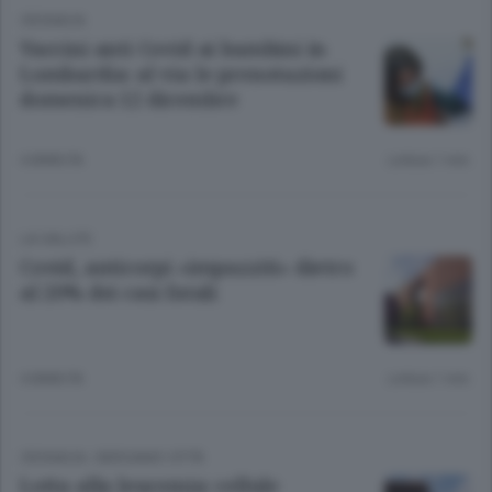
CRONACA
Vaccini anti Covid ai bambini in
Lombardia: al via le prenotazioni
domenica 12 dicembre
4 ANNI FA
Lettura 1 min.
LA SALUTE
Covid, anticorpi «impazziti» dietro
al 20% dei casi fatali
4 ANNI FA
Lettura 1 min.
CRONACA
/
BERGAMO CITTÀ
Lotta alla leucemia: cellule