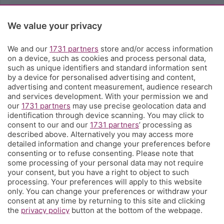
Rubriche
We value your privacy
Territorio
We and our
1731 partners
store and/or access information
on a device, such as cookies and process personal data,
such as unique identifiers and standard information sent
Servizi
by a device for personalised advertising and content,
advertising and content measurement, audience research
and services development. With your permission we and
Chi Siamo
our
1731 partners
may use precise geolocation data and
identification through device scanning. You may click to
consent to our and our
1731 partners
’ processing as
Community
described above. Alternatively you may access more
detailed information and change your preferences before
consenting or to refuse consenting. Please note that
Network
some processing of your personal data may not require
your consent, but you have a right to object to such
processing. Your preferences will apply to this website
only. You can change your preferences or withdraw your
consent at any time by returning to this site and clicking
the
privacy policy
button at the bottom of the webpage.
© COPYRIGHT 2026 - S.E.S.A.A.B. S.p.a. con sede in Viale