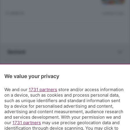
12 ANNI FA
Lettura 4 min.
Sezioni
Rubriche
We value your privacy
Territorio
We and our
1731 partners
store and/or access information
on a device, such as cookies and process personal data,
Servizi
such as unique identifiers and standard information sent
by a device for personalised advertising and content,
advertising and content measurement, audience research
Chi Siamo
and services development. With your permission we and
our
1731 partners
may use precise geolocation data and
identification through device scanning. You may click to