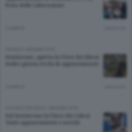
festa delle Liberazione
12 ANNI FA
Lettura 9 min.
CRONACA
/
BERGAMO CITTÀ
Sentierone, aperta la Fiera dei librai
Sedici giorni ricchi di appuntamenti
12 ANNI FA
Lettura 3 min.
CULTURA E SPETTACOLI
/
BERGAMO CITTÀ
Sul Sentierone la Fiera dei Librai
Tanti appuntamenti e novità