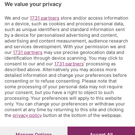
We value your privacy
Territorio
We and our
1731 partners
store and/or access information
on a device, such as cookies and process personal data,
Servizi
such as unique identifiers and standard information sent
by a device for personalised advertising and content,
advertising and content measurement, audience research
Chi Siamo
and services development. With your permission we and
our
1731 partners
may use precise geolocation data and
identification through device scanning. You may click to
Community
consent to our and our
1731 partners
’ processing as
described above. Alternatively you may access more
detailed information and change your preferences before
Network
consenting or to refuse consenting. Please note that
some processing of your personal data may not require
your consent, but you have a right to object to such
processing. Your preferences will apply to this website
only. You can change your preferences or withdraw your
consent at any time by returning to this site and clicking
the
privacy policy
button at the bottom of the webpage.
© COPYRIGHT 2026 - S.E.S.A.A.B. S.p.a. con sede in Viale
Papa Giovanni XXIII, 118 24121 Bergamo - E' vietata la
riproduzione anche parziale
Iscritta al Registro Imprese di Bergamo al n.243762 |
Manage Options
Accept All