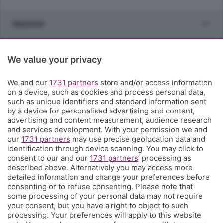
Sezioni
Rubriche
We value your privacy
Territorio
We and our
1731 partners
store and/or access information
on a device, such as cookies and process personal data,
such as unique identifiers and standard information sent
Servizi
by a device for personalised advertising and content,
advertising and content measurement, audience research
and services development. With your permission we and
Chi Siamo
our
1731 partners
may use precise geolocation data and
identification through device scanning. You may click to
consent to our and our
1731 partners
’ processing as
Community
described above. Alternatively you may access more
detailed information and change your preferences before
consenting or to refuse consenting. Please note that
Network
some processing of your personal data may not require
your consent, but you have a right to object to such
processing. Your preferences will apply to this website