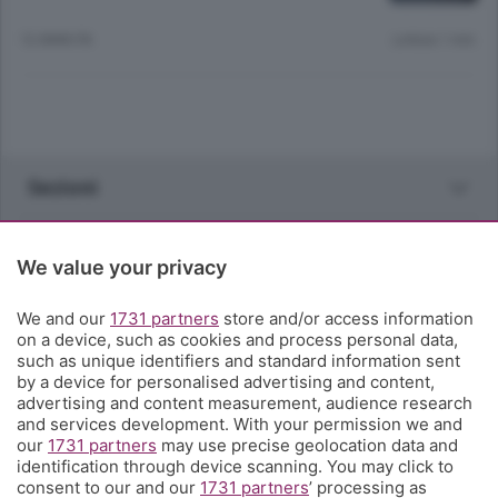
12 ANNI FA
Lettura 1 min.
Sezioni
Rubriche
We value your privacy
Territorio
We and our
1731 partners
store and/or access information
on a device, such as cookies and process personal data,
such as unique identifiers and standard information sent
Servizi
by a device for personalised advertising and content,
advertising and content measurement, audience research
and services development. With your permission we and
Chi Siamo
our
1731 partners
may use precise geolocation data and
identification through device scanning. You may click to
consent to our and our
1731 partners
’ processing as