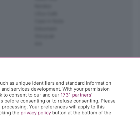
Kendoo
L'Eco Cafè
Case in festa
Edoomark
StoryLab
Ark
uch as unique identifiers and standard information
h and services development. With your permission
k to consent to our and our
1731 partners
’
s before consenting or to refuse consenting. Please
 processing. Your preferences will apply to this
icking the
privacy policy
button at the bottom of the