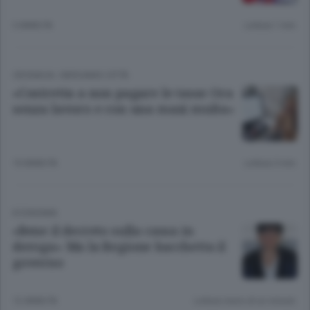
3 ANNI FA
Lettura 1 min.
CRONACA
/
BERGAMO CITTÀ
«Costretta a non pagare le tasse Ora
senza lavoro e con una maxi multa»
10 ANNI FA
Lettura 3 min.
ECONOMIA
«Bene il decreto sulla cassa in
deroga» Ma la Regione bacchetta il
governo
12 ANNI FA
Lettura meno di un minuto.