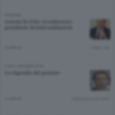
ECONOMIA
Guerini fa il bis: riconfermato
presidente di Federsolidarietà
12 ANNI FA
Lettura 1 min.
L'URLO
/
BERGAMO CITTÀ
Lo stipendio del premier
12 ANNI FA
Lettura meno di un minuto.