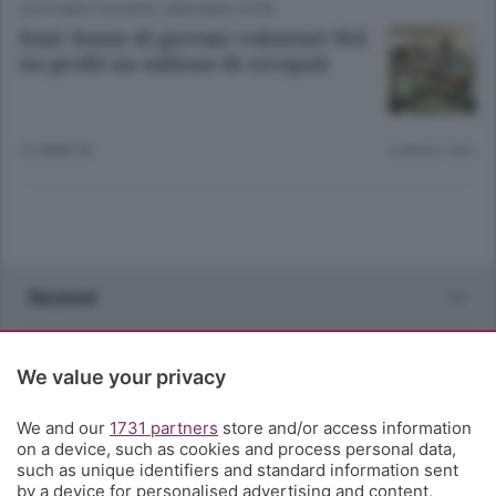
COSTUME E SOCIETÀ
/
BERGAMO CITTÀ
Istat: boom di giovani volontari Nel
no profit un milione di occupati
12 ANNI FA
Lettura 1 min.
Sezioni
Rubriche
We value your privacy
Territorio
We and our
1731 partners
store and/or access information
on a device, such as cookies and process personal data,
such as unique identifiers and standard information sent
Servizi
by a device for personalised advertising and content,