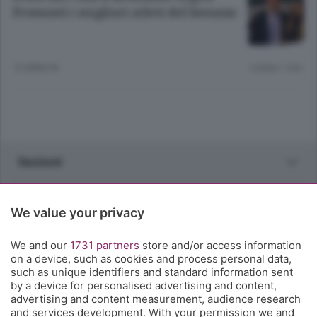
Premiati i migliori atleti del biennio
12 ANNI FA
Lettura 1 min.
Sezioni
Rubriche
We value your privacy
Territorio
We and our
1731 partners
store and/or access information
on a device, such as cookies and process personal data,
such as unique identifiers and standard information sent
Servizi
by a device for personalised advertising and content,
advertising and content measurement, audience research
and services development. With your permission we and