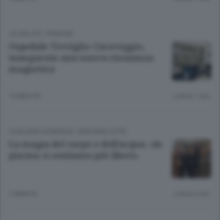
LA SALUTE
/
PIANURA
Ospedale Treviglio-Caravaggio,
inaugurata una nuova risonanza
magnetica
10 MESI FA
Lettura 1 min.
LA BUONA DOMENICA
/
BERGAMO CITTÀ
La magia del corpo e dell’acqua. «In
piscina ci sentiamo più liberi»
3 ANNI FA
Lettura 6 min.