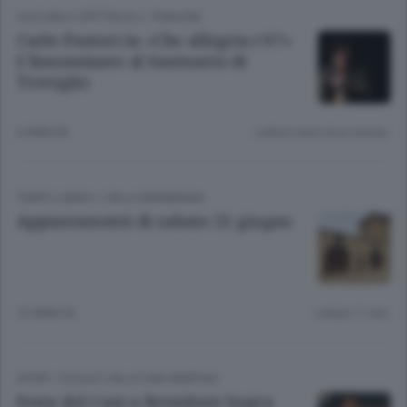
CULTURA E SPETTACOLI
/
PIANURA
Carlo Pastori in «Che allegria c’è?»
L’Innominato al Santuario di
Treviglio
6 ANNI FA
Lettura meno di un minuto.
TEMPO LIBERO
/
VALLE BREMBANA
Appuntamenti di sabato 21 giugno
12 ANNI FA
Lettura 11 min.
SPORT
/
ISOLA E VALLE SAN MARTINO
Festa del Coni a Brembate Sopra