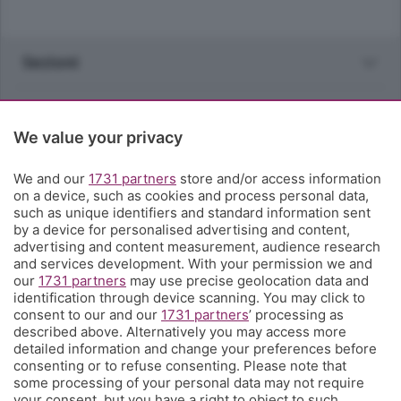
Sezioni
Rubriche
We value your privacy
Territorio
We and our
1731 partners
store and/or access information
on a device, such as cookies and process personal data,
Servizi
such as unique identifiers and standard information sent
by a device for personalised advertising and content,
advertising and content measurement, audience research
Chi Siamo
and services development. With your permission we and
our
1731 partners
may use precise geolocation data and
identification through device scanning. You may click to
Community
consent to our and our
1731 partners
’ processing as
described above. Alternatively you may access more
detailed information and change your preferences before
Network
consenting or to refuse consenting. Please note that
some processing of your personal data may not require
your consent, but you have a right to object to such