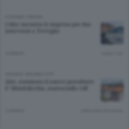
ECONOMIA
/
PIANURA
L’Aler incontra le imprese per due
interventi a Treviglio
10 ANNI FA
Lettura 1 min.
CRONACA
/
BERGAMO CITTÀ
Aler, nominato il nuovo presidente
E’ Mendolicchio, maresciallo Gdf
12 ANNI FA
Lettura meno di un minuto.