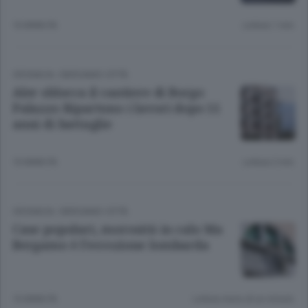
10 ANNI FA
Lettura 1 min.
CRONACA
/
BERGAMO CITTÀ
Aler sblocca il cantiere di Borgo
Palazzo Ripartono i lavori dopo 11
anni di battaglie
10 ANNI FA
Lettura 2 min.
CRONACA
/
BERGAMO CITTÀ
Case popolari, morosità in calo Ma
Bergamo è l’eccezione lombarda
10 ANNI FA
Lettura meno di un minuto.