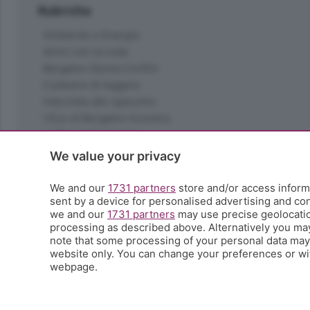
Rubriche
Ambiente e Energia
Amici con la coda
Bergamo Senza Confini
Il piacere di leggere
Interviste allo specchio
L'Eco di Bergamo Incontra
La Buona Domenica
La salute
We value your privacy
Le tue foto
Moda e tendenze
We and our
1731 partners
store and/or access informa
Orobie
sent by a device for personalised advertising and c
we and our
1731 partners
may use precise geolocation
La domenica del villaggio
processing as described above. Alternatively you ma
Ricette (quasi) perfette
note that some processing of your personal data may n
Scienza e Tecnologia
website only. You can change your preferences or wit
webpage.
Tic Tac
Volontariato
StoryLab