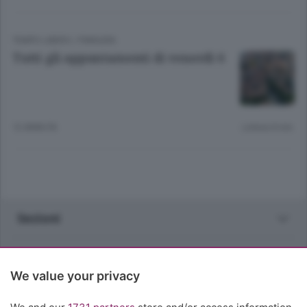
TEMPO LIBERO
/
PIANURA
Tutti gli appuntamenti di venerdì 6
12 ANNI FA
Lettura 8 min.
Sezioni
Rubriche
We value your privacy
Territorio