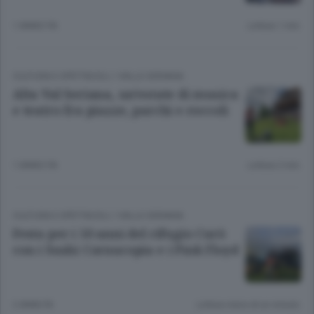
1 ANNO FA
Lettura 1 min.
CULTURA E SPETTACOLI
/
VALLE SERIANA
Alta Val Seriana, un’estate di musica
e teatro fra piazze, parchi e roccoli
1 ANNO FA
Lettura 2 min.
CULTURA E SPETTACOLI
/
VALLE SERIANA
Festa per i 50 anni del rifugio Curò
con i Sushi Cornucopia e i Pink Floyd
2 ANNI FA
Lettura meno di un minuto.