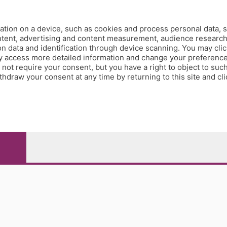
tion on a device, such as cookies and process personal data, s
ontent, advertising and content measurement, audience researc
 data and identification through device scanning. You may clic
y access more detailed information and change your preference
ot require your consent, but you have a right to object to such
hdraw your consent at any time by returning to this site and cl
e Papa Giovanni XXIII, 118 24121 Bergamo - E' vietata la
pitale sociale Euro 10.000.000 i.v.