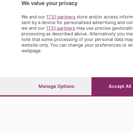
We value your privacy
Tic Tac
Volontariato
We and our
1731 partners
store and/or access informa
StoryLab
sent by a device for personalised advertising and c
Il punto
we and our
1731 partners
may use precise geolocation
processing as described above. Alternatively you ma
L'EcoCafè
note that some processing of your personal data may n
Editoriali
website only. You can change your preferences or wit
webpage.
© COPYRIGHT 2026 - S.E.S.A.A.B. S.p.a. con sede in Vial
riproduzione anche parziale
Iscritta al Registro Imprese di Bergamo al n.243762 | Ca
Manage Options
Accept All