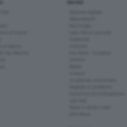
io
Servizi
ittà
Edizione digitale
Abbonamenti
ana
Necrologie
na e di Scalve
Ogni vita un racconto
d
Pubblicità
o e Sebino
Concorsi
lle San Martino
Eco Store - Iniziative
ina
Archivio
gna
Meteo
Cinema
Le aziende comunicano
Segnala un problema
Comunica con la Redazione
I più letti
News in tempo reale
Skill Alexa