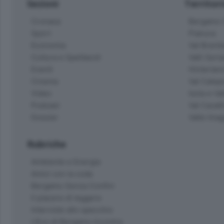
Sezioni
Territor
Cronaca
Bergamo C
Sport
Pianura
Economia
Val Bremb
Cultura e Spettacoli
Valli Seria
Eventi
Hinterlan
Cinema
Val Calepi
Video
Isola e Va
Podcast
Val Cavall
Dossier
Valle Ima
Rubriche
Ambiente e Energia
Amici con la coda
Bergamo Senza Confini
Il piacere di leggere
Interviste allo specchio
L'Eco di Bergamo Incontra