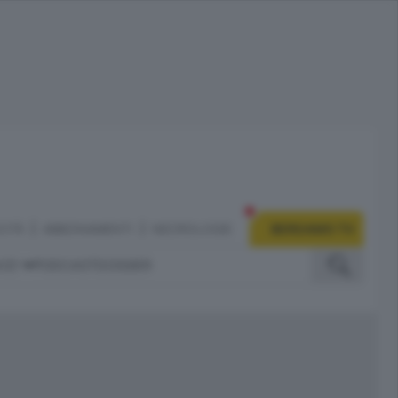
CITÀ
ABBONAMENTI
NECROLOGIE
BERGAMO TV
IZI
PODCAST
DOSSIER