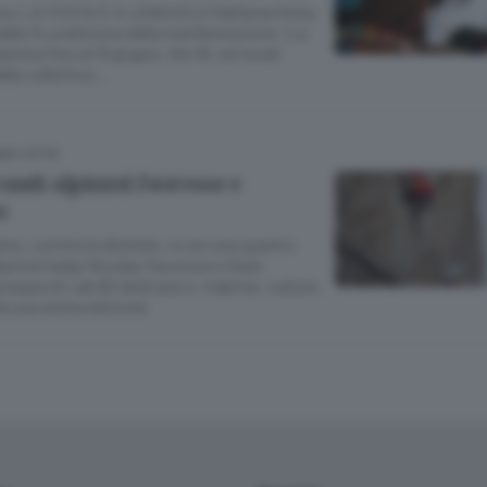
o LA FESTA È A LONGUELO Nell’area festa
della 14.a edizione della manifestazione «La
mma fino al 13 giugno. Ore 18, nei locali
ella collettiva …
MO CITTÀ
andi alpinisti Favresse e
o
anno, comincia d’estate: è con una quattro
lpinisti belgi Nicolas Favresse e Sean
assegna di Lab 80 dedicata a «habitat, culture,
la sua sesta edizione