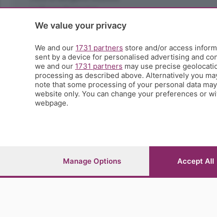
La Buona Domenica
La salute
We value your privacy
Le tue foto
Moda e tendenze
We and our
1731 partners
store and/or access informa
Orobie
sent by a device for personalised advertising and c
we and our
1731 partners
may use precise geolocation
La domenica del villaggio
processing as described above. Alternatively you ma
Ricette (quasi) perfette
note that some processing of your personal data may n
Scienza e Tecnologia
website only. You can change your preferences or wit
Tic Tac
webpage.
Volontariato
StoryLab
Il punto
L'EcoCafè
Editoriali
Manage Options
Accept All
© COPYRIGHT 2026 - S.E.S.A.A.B. S.p.a. con sede in Vial
riproduzione anche parziale