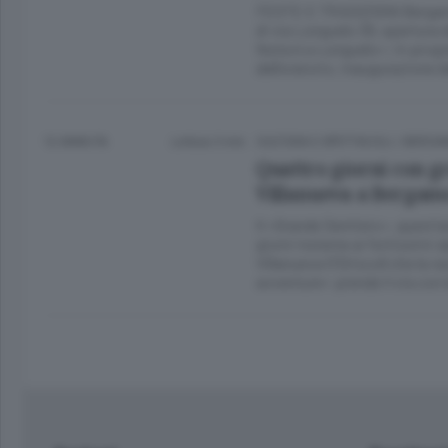
FESTE E TRADIZIONI Bergam
di via Longuelo 39, apertura 
festa è a Longuelo»; in progra
dell’oratorio, inaugurazione d
12 ANNI FA
Lettura 3 min.
CULTURA E SPETTACOLI
/
BERGA
Quattro giorni con gr
Villanueva a Bergam
Il «Grande Sentiero», quest’
giorni insieme ai fortissimi a
Villanueva O’Driscoll che la r
avventure» prende il via con 