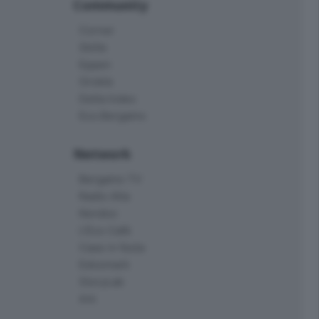
Community
Corner
Skille
Eppen
Orobie
Delta Index
Eco.Bergamo
Network
Bergamo TV
Radio Alta
Kendoo
L'Eco Cafè
Case in festa
Edoomark
StoryLab
Ark