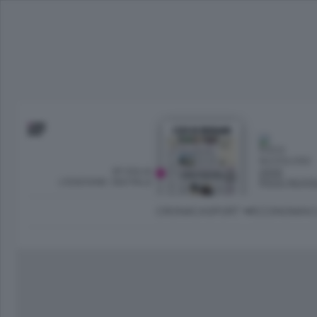
SFOGLIA
OGGI
L’EDIZIONE DIGITALE
POCO NUVO
CRONACA
SPORT
ECONOMIA
C
Ambiente e Energia
Bergamo Città
Classifica UEFA C
Ami
Eppen
League
La rivista online dedicata al
Bergamo Senza Confini
Val Brembana
Il 
al tempo libero di Bergamo 
Classifiche