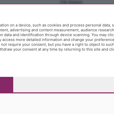
Chi Siamo
Redazione
Editore
Contatti
tion on a device, such as cookies and process personal data, s
Collabora con noi
ontent, advertising and content measurement, audience researc
 data and identification through device scanning. You may clic
Privacy e Policy
y access more detailed information and change your preference
ot require your consent, but you have a right to object to such
hdraw your consent at any time by returning to this site and cl
e Papa Giovanni XXIII, 118 24121 Bergamo - E' vietata la