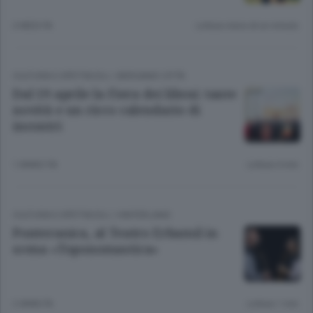
2 MESI FA
Lettura meno di un minuto.
CULTURA E SPETTACOLI
/
BERGAMO CITTÀ
Dal 19 aprile la Fiera dei librai: tante
novità e un ricco calendario di
incontri
1 ANNO FA
Lettura 4 min.
CULTURA E SPETTACOLI
/
HINTERLAND
Ponteranica, al Teatro Erbamil in
scena «Toponomastica»
2 ANNI FA
Lettura 1 min.