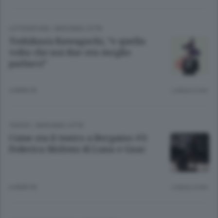
LETTERATURA
/
BERGAMO CITTÀ
Toshikazu Kawaguchi, “e quella
volta che noi due era meglio
parlarci”
4 ANNI FA
Lettura 3 min.
TEATRO
/
BERGAMO CITTÀ
Come sta il teatro a Bergamo #3:
Federica Molteni di Luna e Gnac
6 ANNI FA
Lettura 4 min.