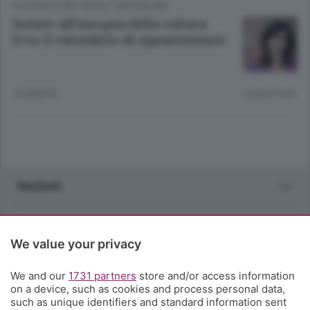
CULTURA E SPETTACOLI
/
HINTERLAND
Seriate all’insegna della cultura
Ecco il calendario di appuntamenti
12 ANNI FA
Lettura 3 min.
Sezioni
Rubriche
We value your privacy
Territorio
We and our
1731 partners
store and/or access information
on a device, such as cookies and process personal data,
Servizi
such as unique identifiers and standard information sent