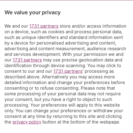
Rubriche
We value your privacy
Territorio
We and our
1731 partners
store and/or access information
on a device, such as cookies and process personal data,
such as unique identifiers and standard information sent
Servizi
by a device for personalised advertising and content,
advertising and content measurement, audience research
and services development. With your permission we and
Chi Siamo
our
1731 partners
may use precise geolocation data and
identification through device scanning. You may click to
consent to our and our
1731 partners
’ processing as
Community
described above. Alternatively you may access more
detailed information and change your preferences before
consenting or to refuse consenting. Please note that
Network
some processing of your personal data may not require
your consent, but you have a right to object to such
processing. Your preferences will apply to this website
only. You can change your preferences or withdraw your
consent at any time by returning to this site and clicking
the
privacy policy
button at the bottom of the webpage.
© COPYRIGHT 2026 - S.E.S.A.A.B. S.p.a. con sede in Viale