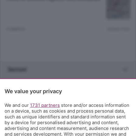
12 ANNI FA
Lettura 4 min.
Sezioni
Rubriche
We value your privacy
Territorio
We and our
1731 partners
store and/or access information
on a device, such as cookies and process personal data,
such as unique identifiers and standard information sent
Servizi
by a device for personalised advertising and content,
advertising and content measurement, audience research
and services development. With your permission we and