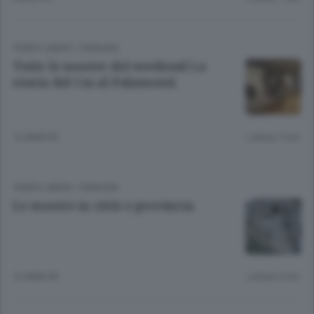
TEMPO LIBERO
/
PIANURA
Tutte le mostre del weekend La
storia del Cai al Palamonti
12 ANNI FA
Lettura 7 min.
TEMPO LIBERO
/
PIANURA
Le mostre in città e provincia
12 ANNI FA
Lettura 6 min.