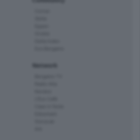
Corner
Skille
Eppen
Orobie
Delta Index
Eco.Bergamo
Network
Bergamo TV
Radio Alta
Kendoo
L'Eco Cafè
Case in festa
Edoomark
StoryLab
Ark