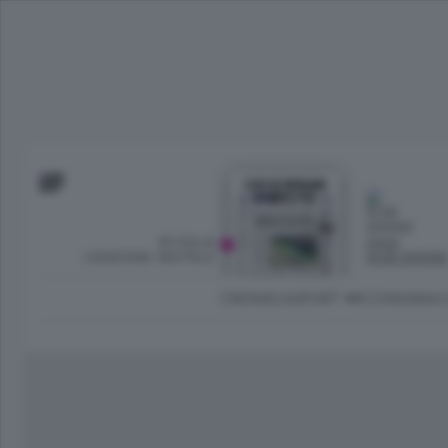
SFOGLIA
OGGI
L’EDIZIONE DIGITALE
NUBI SPARS
CRONACA
SPORT
ECONOMIA
C
Ambiente e Energia
Bergamo Città
Classifica UEFA C
Ami
Eppen
League
La rivista online dedicata al
Bergamo Senza Confini
Val Brembana
Il 
al tempo libero di Bergamo 
Classifiche