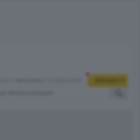
CITÀ
ABBONAMENTI
NECROLOGIE
BERGAMO TV
IZI
PODCAST
DOSSIER