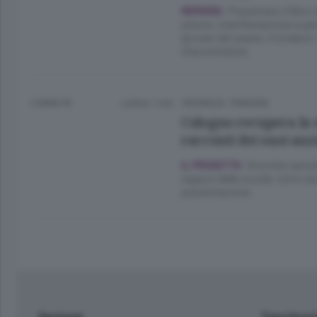
Presentato il libro
MEMORIE.
piazze, manifestazione a part
giovani dei paese. Il sindaco
sfaccettature.
3 ANNI FA
Lettura 1 min.
CRONACA
/
PIANURA
Cologno recupera la 
racconti dei suoi anz
Storiche cartoli
IL PROGETTO.
ragazzi delle scuole, tutto r
presentazione.
Sezioni
Territor