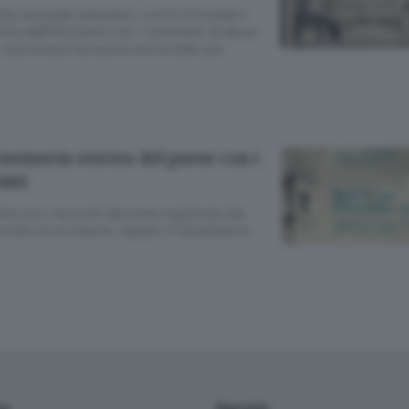
 che raccoglie panorami, scorci di strade e
ire dall’Ottocento con i commenti di alcuni
: raccontano la nostra storia nelle sue
memoria storica del paese con i
iani
ne con i racconti dei nonni registrate dai
accolto in un volume. Sabato 17 dicembre la
io
Servizi