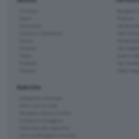
Cronaca
Bergamo C
Sport
Pianura
Economia
Val Bremb
Cultura e Spettacoli
Valli Seria
Eventi
Hinterlan
Cinema
Val Calepi
Video
Isola e Va
Podcast
Val Cavall
Dossier
Valle Ima
Rubriche
Ambiente e Energia
Amici con la coda
Bergamo Senza Confini
Il piacere di leggere
Interviste allo specchio
L'Eco di Bergamo Incontra