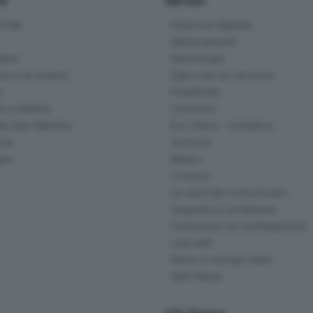
ittà
Edizione digitale
Abbonamenti
ana
Necrologie
na e di Scalve
Ogni vita un racconto
d
Pubblicità
o e Sebino
Concorsi
lle San Martino
Eco Store - Iniziative
ina
Archivio
gna
Meteo
Cinema
Le aziende comunicano
Segnala un problema
Comunica con la Redazione
I più letti
News in tempo reale
Skill Alexa