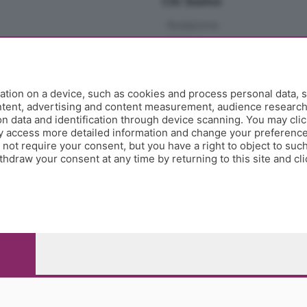
Chi Siamo
Redazione
Editore
Contatti
Collabora con noi
Privacy e Policy
tion on a device, such as cookies and process personal data, s
ontent, advertising and content measurement, audience researc
 data and identification through device scanning. You may clic
y access more detailed information and change your preference
ot require your consent, but you have a right to object to such
hdraw your consent at any time by returning to this site and cl
e Papa Giovanni XXIII, 118 24121 Bergamo - E' vietata la
pitale sociale Euro 10.000.000 i.v.