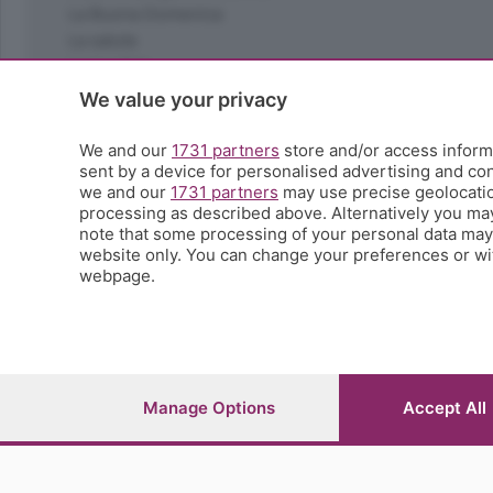
La Buona Domenica
La salute
Le tue foto
Moda e tendenze
We value your privacy
Orobie
La domenica del villaggio
We and our
1731 partners
store and/or access informa
sent by a device for personalised advertising and c
Ricette (quasi) perfette
we and our
1731 partners
may use precise geolocation
Scienza e Tecnologia
processing as described above. Alternatively you ma
Tic Tac
note that some processing of your personal data may n
Volontariato
website only. You can change your preferences or wit
webpage.
StoryLab
Il punto
L'EcoCafè
Editoriali
Manage Options
Accept All
© COPYRIGHT 2026 - S.E.S.A.A.B. S.p.a. con sede in Vial
riproduzione anche parziale
Iscritta al Registro Imprese di Bergamo al n.243762 | Ca