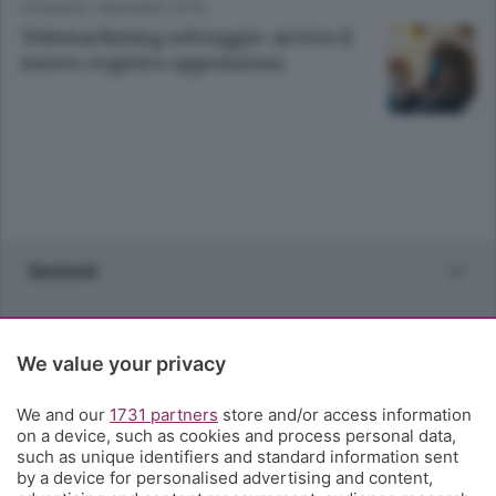
CRONACA
/
BERGAMO CITTÀ
Telemarketing selvaggio: arriva il
nuovo registro opposizioni
Sezioni
Rubriche
We value your privacy
Territorio
We and our
1731 partners
store and/or access information
on a device, such as cookies and process personal data,
Servizi
such as unique identifiers and standard information sent
by a device for personalised advertising and content,