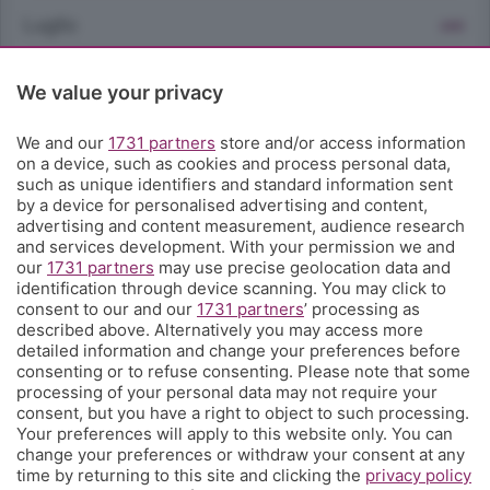
Luglio
2431
Giugno
1991
We value your privacy
Maggio
1785
We and our
1731 partners
store and/or access information
on a device, such as cookies and process personal data,
Aprile
1581
such as unique identifiers and standard information sent
by a device for personalised advertising and content,
Marzo
advertising and content measurement, audience research
1660
and services development. With your permission we and
our
1731 partners
may use precise geolocation data and
Febbraio
1587
identification through device scanning. You may click to
consent to our and our
1731 partners
’ processing as
Gennaio
1857
described above. Alternatively you may access more
detailed information and change your preferences before
consenting or to refuse consenting. Please note that some
processing of your personal data may not require your
consent, but you have a right to object to such processing.
Your preferences will apply to this website only. You can
2013
change your preferences or withdraw your consent at any
time by returning to this site and clicking the
privacy policy