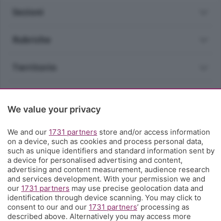
Sezioni
Rubriche
Territorio
Servizi
We value your privacy
Chi Siamo
We and our
1731 partners
store and/or access information
on a device, such as cookies and process personal data,
Community
such as unique identifiers and standard information sent by
a device for personalised advertising and content,
advertising and content measurement, audience research
Network
and services development. With your permission we and
our
1731 partners
may use precise geolocation data and
identification through device scanning. You may click to
consent to our and our
1731 partners
’ processing as
described above. Alternatively you may access more