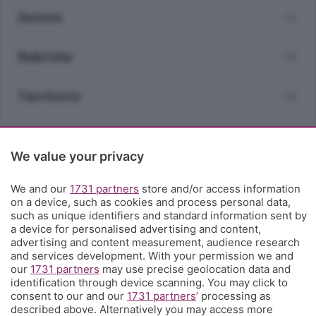
Sezioni
Rubriche
Territorio
Servizi
We value your privacy
Chi Siamo
We and our
1731 partners
store and/or access information
on a device, such as cookies and process personal data,
Community
such as unique identifiers and standard information sent by
a device for personalised advertising and content,
advertising and content measurement, audience research
Network
and services development. With your permission we and
our
1731 partners
may use precise geolocation data and
identification through device scanning. You may click to
consent to our and our
1731 partners
’ processing as
described above. Alternatively you may access more