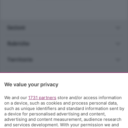
Sezioni
Rubriche
Territorio
Servizi
We value your privacy
Chi Siamo
We and our
1731 partners
store and/or access information
on a device, such as cookies and process personal data,
Community
such as unique identifiers and standard information sent by
a device for personalised advertising and content,
advertising and content measurement, audience research
Network
and services development. With your permission we and