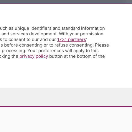
uch as unique identifiers and standard information
h and services development. With your permission
k to consent to our and our
1731 partners
’
s before consenting or to refuse consenting. Please
 processing. Your preferences will apply to this
icking the
privacy policy
button at the bottom of the