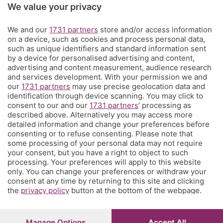
We value your privacy
Territorio
We and our
1731 partners
store and/or access information
on a device, such as cookies and process personal data,
Servizi
such as unique identifiers and standard information sent
by a device for personalised advertising and content,
advertising and content measurement, audience research
Chi Siamo
and services development. With your permission we and
our
1731 partners
may use precise geolocation data and
identification through device scanning. You may click to
Community
consent to our and our
1731 partners
’ processing as
described above. Alternatively you may access more
detailed information and change your preferences before
Network
consenting or to refuse consenting. Please note that
some processing of your personal data may not require
your consent, but you have a right to object to such
processing. Your preferences will apply to this website
only. You can change your preferences or withdraw your
consent at any time by returning to this site and clicking
the
privacy policy
button at the bottom of the webpage.
© COPYRIGHT 2026 - S.E.S.A.A.B. S.p.a. con sede in Viale
Papa Giovanni XXIII, 118 24121 Bergamo - E' vietata la
riproduzione anche parziale
Iscritta al Registro Imprese di Bergamo al n.243762 |
Manage Options
Accept All