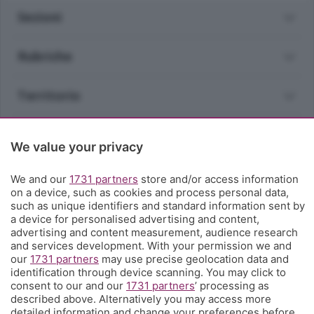
Sezioni
Rubriche
Territorio
Servizi
We value your privacy
Chi Siamo
We and our
1731 partners
store and/or access information
on a device, such as cookies and process personal data,
such as unique identifiers and standard information sent by
Community
a device for personalised advertising and content,
advertising and content measurement, audience research
and services development. With your permission we and
Network
our
1731 partners
may use precise geolocation data and
identification through device scanning. You may click to
consent to our and our
1731 partners
’ processing as
described above. Alternatively you may access more
detailed information and change your preferences before