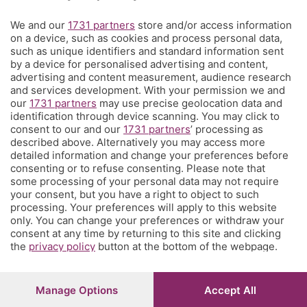
Territorio
We and our
1731 partners
store and/or access information
on a device, such as cookies and process personal data,
such as unique identifiers and standard information sent
Servizi
by a device for personalised advertising and content,
advertising and content measurement, audience research
and services development. With your permission we and
Chi Siamo
our
1731 partners
may use precise geolocation data and
identification through device scanning. You may click to
consent to our and our
1731 partners
’ processing as
Community
described above. Alternatively you may access more
detailed information and change your preferences before
consenting or to refuse consenting. Please note that
Network
some processing of your personal data may not require
your consent, but you have a right to object to such
processing. Your preferences will apply to this website
only. You can change your preferences or withdraw your
consent at any time by returning to this site and clicking
the
privacy policy
button at the bottom of the webpage.
© COPYRIGHT 2026 - S.E.S.A.A.B. S.p.a. con sede in Viale
Papa Giovanni XXIII, 118 24121 Bergamo - E' vietata la
riproduzione anche parziale
Manage Options
Accept All
Iscritta al Registro Imprese di Bergamo al n.243762 |