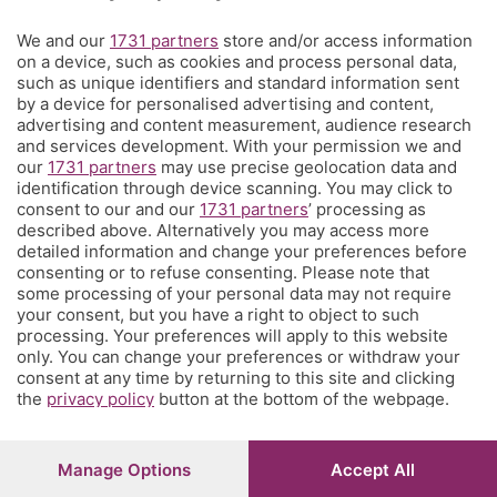
Territorio
We and our
1731 partners
store and/or access information
on a device, such as cookies and process personal data,
such as unique identifiers and standard information sent
Servizi
by a device for personalised advertising and content,
advertising and content measurement, audience research
and services development. With your permission we and
Chi Siamo
our
1731 partners
may use precise geolocation data and
identification through device scanning. You may click to
consent to our and our
1731 partners
’ processing as
Community
described above. Alternatively you may access more
detailed information and change your preferences before
consenting or to refuse consenting. Please note that
Network
some processing of your personal data may not require
your consent, but you have a right to object to such
processing. Your preferences will apply to this website
only. You can change your preferences or withdraw your
consent at any time by returning to this site and clicking
the
privacy policy
button at the bottom of the webpage.
© COPYRIGHT 2026 - S.E.S.A.A.B. S.p.a. con sede in Viale
Papa Giovanni XXIII, 118 24121 Bergamo - E' vietata la
riproduzione anche parziale
Manage Options
Accept All
Iscritta al Registro Imprese di Bergamo al n.243762 |