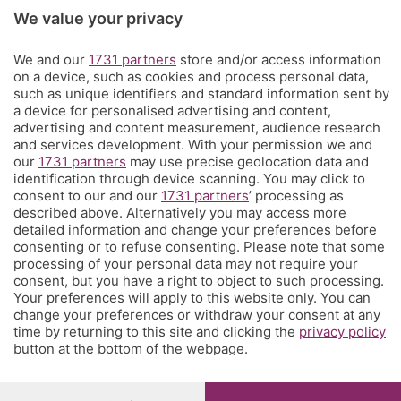
We value your privacy
Servizi
We and our
1731 partners
store and/or access information
on a device, such as cookies and process personal data,
Chi Siamo
such as unique identifiers and standard information sent by
a device for personalised advertising and content,
advertising and content measurement, audience research
Community
and services development. With your permission we and
our
1731 partners
may use precise geolocation data and
identification through device scanning. You may click to
Network
consent to our and our
1731 partners
’ processing as
described above. Alternatively you may access more
detailed information and change your preferences before
consenting or to refuse consenting. Please note that some
processing of your personal data may not require your
consent, but you have a right to object to such processing.
Your preferences will apply to this website only. You can
© COPYRIGHT 2026 - S.E.S.A.A.B. S.p.a. con sede in Viale
change your preferences or withdraw your consent at any
Papa Giovanni XXIII, 118 24121 Bergamo - E' vietata la
time by returning to this site and clicking the
privacy policy
riproduzione anche parziale
button at the bottom of the webpage.
Iscritta al Registro Imprese di Bergamo al n.243762 |
Capitale sociale Euro 10.000.000 i.v.